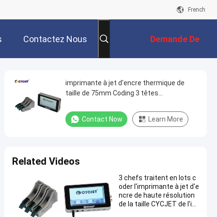
French
s
Contactez Nous
Demande De
Soumission
imprimante à jet d'encre thermique de
taille de 75mm Coding 3 têtes
d'impression
Contact Now
Learn More
Related Videos
3 chefs traitent en lots c
oder l'imprimante à jet d'e
ncre de haute résolution
de la taille CYCJET de l'im
primante à jet d'encre 37