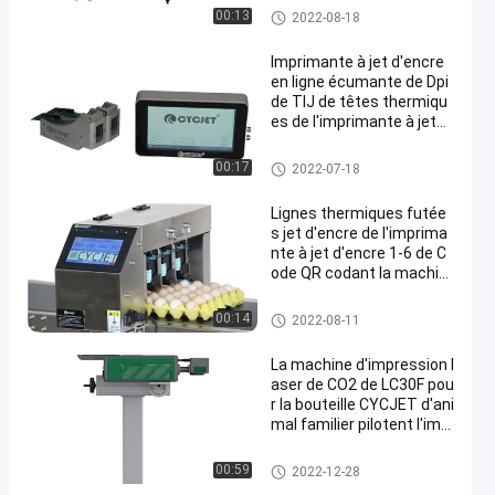
mm
Imprimante à jet d'encre therm
00:13
2022-08-18
ique
Imprimante à jet d'encre
en ligne écumante de Dpi
de TIJ de têtes thermiqu
es de l'imprimante à jet
d'encre 2 haute
Imprimante à jet d'encre therm
00:17
2022-07-18
ique
Lignes thermiques futée
s jet d'encre de l'imprima
nte à jet d'encre 1-6 de C
ode QR codant la machin
e
Imprimante à jet d'encre therm
00:14
2022-08-11
ique
La machine d'impression l
aser de CO2 de LC30F pou
r la bouteille CYCJET d'ani
mal familier pilotent l'imp
rimante à laser
Machine d'inscription de laser
00:59
2022-12-28