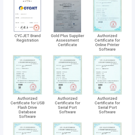
Imprimante Consumables
Visite de client et service sur place :
CYCJET Brand
Gold Plus Supplier
Authorized
Comme entreprise de pointe, des produits de série de CYCJET
Registration
Assessment
Certificate for
ont été exportés vers plus de 120 pays et régions, telles que les
Certificate
Online Printer
Etats-Unis, Grande-Bretagne, France, Allemagne, Malaisie,
Software
Singapour, Indonésie, Emirats Arabes Unis, Arabie Saoudite,
Brésil, etc… reçus fortement recommandé par les clients
domestiques et étrangers.
Authorized
Authorized
Authorized
Certificate for USB
Certificate for
Certificate for
Flash Drive
Serial Port
Serial Port
Database
Software
Software
Software