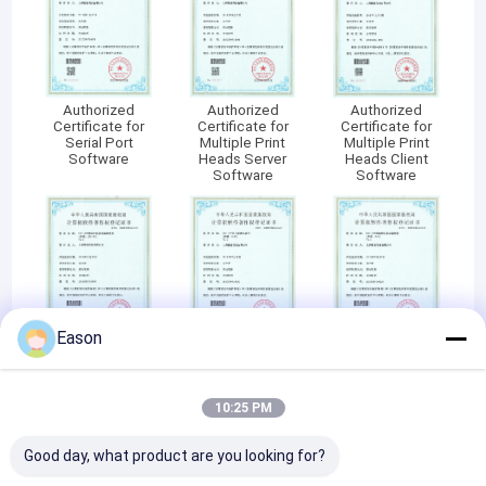
Authorized
Authorized
Authorized
Certificate for
Certificate for
Certificate for
Serial Port
Multiple Print
Multiple Print
Software
Heads Server
Heads Client
Software
Software
Eason
Authorized
Authorized
Authorized
Certificate for PC
Certificate for
Certificate for
Software
Image Editing
Printing Server
Software
Software
10:25 PM
Good day, what product are you looking for?