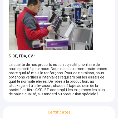
Visite d'usine
Contrôle de qualité
Contactez-nous
Demandez une citation
5.
CE, FDA, GV :
Imprimante à jet d'encre tenue dans la main
La qualité de nos produits est un objectif prioritaire de
haute priorité pour nous. Nous non seulement maintenons
notre qualité mais la renforçons. Pour cette raison, nous
Imprimante à jet d'encre industrielle
obtenons vérifiés à intervalles réguliers par les essais de
qualité normale élevés. De l'idée à la production, au
CHANGHAÏ YUCHANG Cie. INDUSTRIELLE, Ltd
, désigné sous le
stockage, et à la livraison, chaque étape au sein de la
Machine d'inscription de laser
nom
de CYCJET
---Imprimante à jet d'encre tenue dans la main
société entière CYCJET accomplit les exigences les plus
professionnelle et fabricant de repérage portatif de solution
de haute qualité, si standard ou production spéciale !
situés à Changhaï, Chine.
machine de codage et de repérage
CYCJET
se fonde sur le siège social qui a des experts avec plus
imprimante à jet d'encre de haute résolution
de 16 ans d'expérience et esprit élevé d'innovation pour assurer
Certificates
la qualité du produit et la fiabilité et développement de la