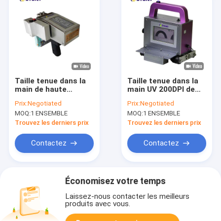
Taille tenue dans la
Taille tenue dans la
main de haute
main UV 200DPI de
résolution UV de
résolution de
Prix:
Negotiated
Prix:
Negotiated
l'imprimante CYCJET
l'imprimante à jet
MOQ:
1 ENSEMBLE
MOQ:
1 ENSEMBLE
36mm de codeur de
d'encre de CYCJET
jet d'encre
2-71mm
Trouvez les derniers prix
Trouvez les derniers prix
Contactez
Contactez
Économisez votre temps
Laissez-nous contacter les meilleurs
produits avec vous.