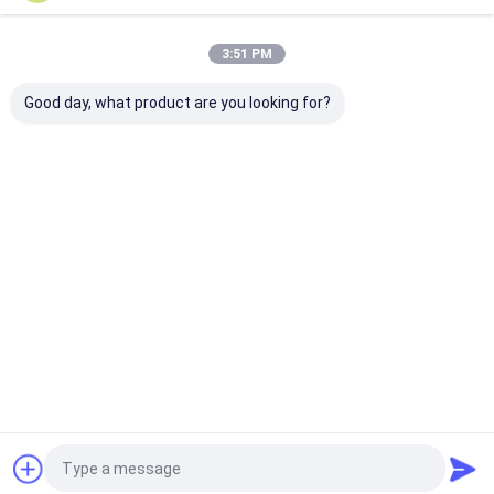
Nos Catégories
3:51 PM
Good day, what product are you looking for?
Imprimante à jet
Imprimante à jet
Machine
d'encre tenue dans la
d'encre industrielle
d'inscription d
main
Aperçu
Au sujet de
Contactez-
Desktop
nous
nous
Site
Plan du site
Privacy Policy
Qualité
Imprimante à jet d'encre tenue dans la main
Usine De
Chine.Copyright © 2026 SHANGHAI YUCHANG INDUSTRIAL CO.,
LIMITED. All Rights Reserved.