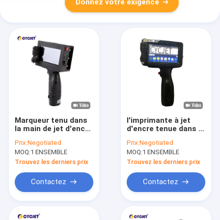
Donnez votre exigence
Marqueur tenu dans
l'imprimante à jet
la main de jet d'encre
d'encre tenue dans la
de main de demi-
main de 1-25.4mm
Prix:
Negotiated
Prix:
Negotiated
pouce futé de Jet
One Inch Height ENV
MOQ:
1 ENSEMBLE
MOQ:
1 ENSEMBLE
Printer 1-12.7mm
écument imprimante
de code de date
Trouvez les derniers prix
Trouvez les derniers prix
Contactez
Contactez