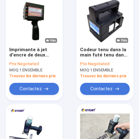
Imprimante à jet
Codeur tenu dans la
d'encre de deux
main futé tenu dans
pouces de la haute
la main de jet d'encre
Prix:
Negotiated
Prix:
Negotiated
définition de taille de
de l'imprimante
MOQ:
1 ENSEMBLE
MOQ:
1 ENSEMBLE
l'imprimante 1-50mm
300DPI de code
de numéro du lot
barres de jet d'encre
Trouvez les derniers prix
Trouvez les derniers prix
185DPI
de timbre
Contactez
Contactez
Maison
Produits
Au sujet de nous