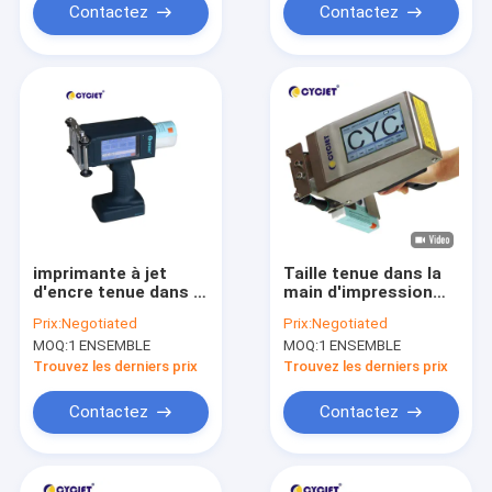
Contactez
Contactez
imprimante à jet
Taille tenue dans la
d'encre tenue dans la
main d'impression
main de 25-62mm
d'Expiry Date 1-
Prix:
Negotiated
Prix:
Negotiated
36mm d'imprimante
MOQ:
1 ENSEMBLE
MOQ:
1 ENSEMBLE
à jet d'encre de la
haute définition
Trouvez les derniers prix
Trouvez les derniers prix
portative
Contactez
Contactez