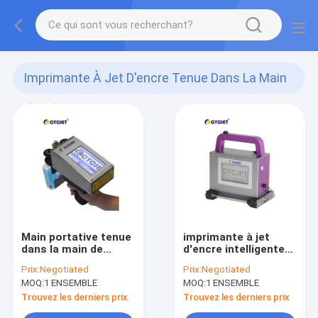
Imprimante À Jet D'encre Tenue Dans La Main
(107)
Main portative tenue
imprimante à jet
dans la main de
d'encre intelligente
haute résolution Jet
de taille de 2-71mm
Prix:
Negotiated
Prix:
Negotiated
Printer de
MOQ:
1 ENSEMBLE
MOQ:
1 ENSEMBLE
l'imprimante à jet
d'encre ALT360Pro
Trouvez les derniers prix
Trouvez les derniers prix