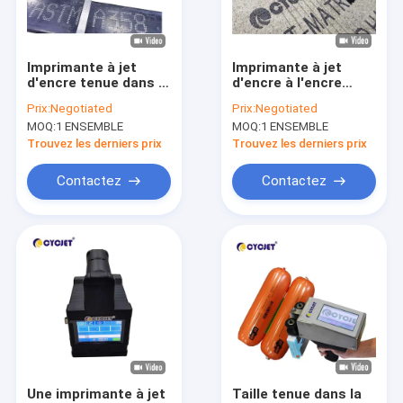
Visite d'usine
Contrôle de qualité
Imprimante à jet
Imprimante à jet
d'encre tenue dans la
d'encre à l'encre
Contactez-nous
main de grande date
noire de main 32 Dot
Prix:
Negotiated
Prix:
Negotiated
de caractère White
Cement Batch Code
MOQ:
1 ENSEMBLE
MOQ:
1 ENSEMBLE
Ink 62mm Dot Matrix
Printing
Demandez une citation
Fonts
Trouvez les derniers prix
Trouvez les derniers prix
Contactez
Contactez
Imprimante à jet d'encre tenue dans la main
Imprimante à jet d'encre industrielle
Machine d'inscription de laser
machine de codage et de repérage
imprimante à jet d'encre de haute résolution
Une imprimante à jet
Taille tenue dans la