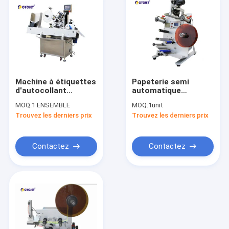
Machine à étiquettes
Papeterie semi
d'autocollant
automatique
mécanique
cylindrique de la
MOQ:
1 ENSEMBLE
MOQ:
1unit
automatique
machine à étiquettes
Trouvez les derniers prix
Trouvez les derniers prix
machine à étiquettes
CLB-130 machine à
horizontale de
étiquettes auto-
bouteille ronde
adhésive
Contactez
Contactez
Maison
Produits
Au sujet de nous