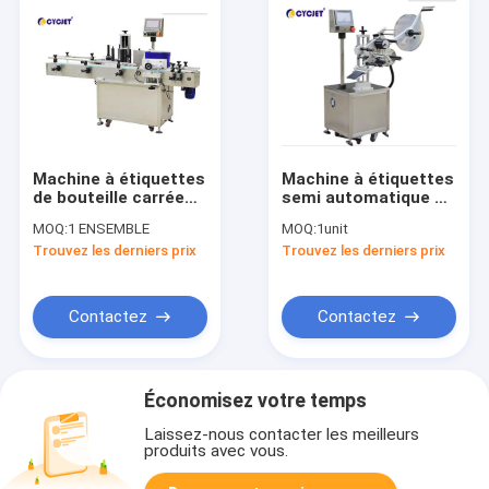
Machine à étiquettes
Machine à étiquettes
de bouteille carrée
semi automatique de
automatique de la
la machine à
MOQ:
1 ENSEMBLE
MOQ:
1unit
machine à étiquettes
étiquettes 1.0KW de
Trouvez les derniers prix
Trouvez les derniers prix
CLB 510
bouteille plate de
d'autocollant de
CYCJET CLB-512B
compte
Contactez
Contactez
Économisez votre temps
Laissez-nous contacter les meilleurs
produits avec vous.