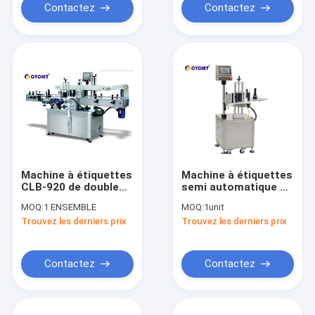
adhésif de machine à
Contactez
Contactez
étiquettes
Machine à étiquettes
Machine à étiquettes
CLB-920 de double
semi automatique de
autocollant latéral
sac latéral des
MOQ:
1 ENSEMBLE
MOQ:
1unit
semi automatique
produits de machine
Trouvez les derniers prix
Trouvez les derniers prix
auto-adhésive
à étiquettes de
bouteille de place de
CLB-520B
Contactez
Contactez