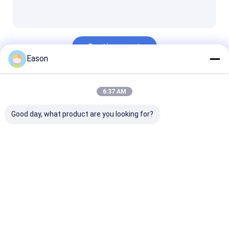
Imprimante à jet d'encre thermique
Imprimante à jet d'encre portative
Continuer
Grande imprimante à jet d'encre de caractère
Eason
machine de soudure laser
Nos Catégories
6:37 AM
Machine de nettoyage de laser
Good day, what product are you looking for?
Machine à découper au laser
machine à étiquettes d'autocollant
appareil de radiomessagerie
Imprimante à jet
Imprimante à jet
Machine
Bande de conveyeur d'emballage alimentaire
d'encre tenue dans la
d'encre industrielle
d'inscription d
main
Machine d'inspection visuelle