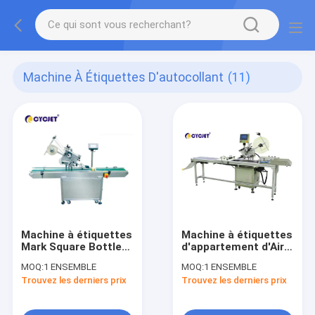
Machine À Étiquettes D'autocollant
(11)
Machine à étiquettes
Machine à étiquettes
Mark Square Bottle
d'appartement d'Air-
Labeling Machine
aspiration de la
MOQ:
1 ENSEMBLE
MOQ:
1 ENSEMBLE
d'autocollant de
machine à étiquettes
Trouvez les derniers prix
Trouvez les derniers prix
CYCJET pour le label
CLB 210D fabrication
d'autocollant de
de étiquetage
sachets en plastique
d'autocollant auto-