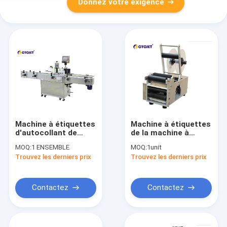
Donnez votre exigence
Machine à étiquettes
Machine à étiquettes
d'autocollant de
de la machine à
boîte de place de
étiquettes CLB-130A
MOQ:
1 ENSEMBLE
MOQ:
1unit
machine à étiquettes
de rond de bouteille
Trouvez les derniers prix
Trouvez les derniers prix
machine à étiquettes
manuelle cylindrique
automatique de
de manuel
bouteille ronde
double autocollant
Contactez
Contactez
de côté