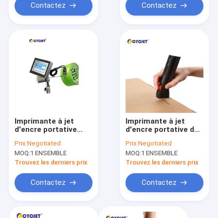
Contactez
Contactez
Imprimante à jet
Imprimante à jet
d'encre portative
d'encre portative de
d'ALT200Pro
repérage mobile
Prix:
Negotiated
Prix:
Negotiated
Handheld Glass Logo
MOQ:
1 ENSEMBLE
MOQ:
1 ENSEMBLE
Trouvez les derniers prix
Trouvez les derniers prix
Contactez
Contactez