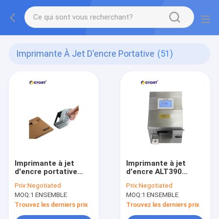
Imprimante À Jet D'encre Portative
(51)
Imprimante à jet
Imprimante à jet
d'encre portative
d'encre ALT390
mobile de code
portative de bureau
Prix:
Negotiated
Prix:
Negotiated
barres 300 DPI
MOQ:
1 ENSEMBLE
MOQ:
1 ENSEMBLE
Trouvez les derniers prix
Trouvez les derniers prix