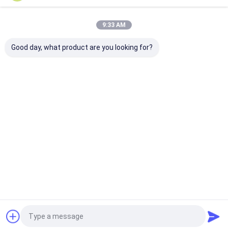
Nos Catégories
9:33 AM
Good day, what product are you looking for?
Imprimante à jet
Imprimante à jet
Machine
d'encre tenue dans la
d'encre industrielle
d'inscription d
main
Aperçu
Au sujet de
Contactez-
Desktop
nous
nous
Site
Plan du site
Privacy Policy
Qualité
Imprimante à jet d'encre tenue dans la main
Usine De
Chine.Copyright © 2026 SHANGHAI YUCHANG INDUSTRIAL
CO., LIMITED. All Rights Reserved.