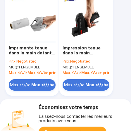
Imprimante tenue
Impression tenue
dans la main datante
dans la main
portative Logo Qr
portative de Code QR
Prix:
Negotiated
Prix:
Negotiated
Code Inkjet Printer
d'imprimante à jet
MOQ:
1 ENSEMBLE
MOQ:
1 ENSEMBLE
de code barres de jet
d'encre de carton
d'encre
Max.<\\/i>
Max.<\\/b>
print area dimension (W x H)<\\/i>
Max.<\\/i>
Max.<\\/b>
print area dime
dimension
Max.<\\/i>
Max.<\\/b>
Max.<\\/i>
Max.<\\/b>
print area dimension
print area dimension
Économisez votre temps
(W x H)<\\/i>
(W x H)<\\/i>
Laissez-nous contacter les meilleurs
dimension de la zone
dimension de la zone
produits avec vous.
d'impression\",\"65*12.7MM\"]],\"picurl\":\"\\/photo\\/
d'impression\",\"65*12.7MM\"]]