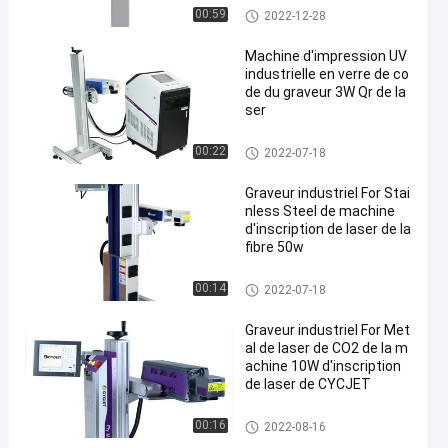
Machine d'inscription de laser
00:59
2022-12-28
Machine d'impression UV
industrielle en verre de co
de du graveur 3W Qr de la
ser
Machine d'inscription de laser
00:22
2022-07-18
Graveur industriel For Stai
nless Steel de machine
d'inscription de laser de la
fibre 50w
Machine d'inscription de laser
00:14
2022-07-18
Graveur industriel For Met
al de laser de CO2 de la m
achine 10W d'inscription
de laser de CYCJET
Machine d'inscription de laser
00:16
2022-08-16