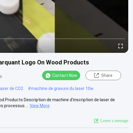
 marquant Logo On Wood Products
Contact Now
Share
s
 laser de CO2
#
machine de gravure du laser 10w
d Products Description de machine d'inscription de laser de
s processus ...
View More
Leave a message