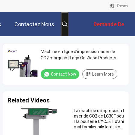
French
s
Contactez Nous
Demande De
Soumission
Machine en ligne d'impression laser de
CO2 marquant Logo On Wood Products
Contact Now
Learn More
Related Videos
La machine d'impression l
aser de CO2 de LC30F pou
r la bouteille CYCJET d'ani
mal familier pilotent l'imp
rimante à laser