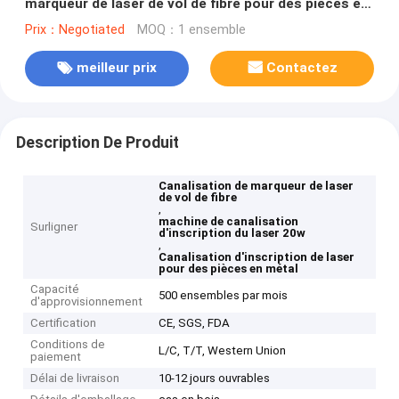
marqueur de laser de vol de fibre pour des pièces en
métal
Prix：Negotiated
MOQ：1 ensemble
meilleur prix
Contactez
Description De Produit
Canalisation de marqueur de laser
de vol de fibre
,
machine de canalisation
Surligner
d'inscription du laser 20w
,
Canalisation d'inscription de laser
pour des pièces en métal
Capacité
500 ensembles par mois
d'approvisionnement
Certification
CE, SGS, FDA
Conditions de
L/C, T/T, Western Union
paiement
Délai de livraison
10-12 jours ouvrables