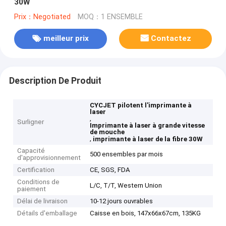
30W
Prix：Negotiated
MOQ：1 ENSEMBLE
meilleur prix
Contactez
Description De Produit
CYCJET pilotent l'imprimante à
laser
,
Surligner
Imprimante à laser à grande vitesse
de mouche
,
imprimante à laser de la fibre 30W
Capacité
500 ensembles par mois
d'approvisionnement
Certification
CE, SGS, FDA
Conditions de
L/C, T/T, Western Union
paiement
Délai de livraison
10-12 jours ouvrables
Détails d'emballage
Caisse en bois, 147x66x67cm, 135KG