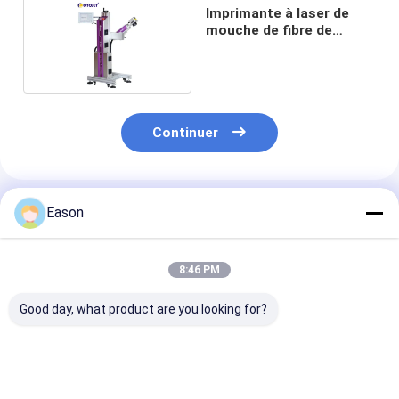
Imprimante à laser de
mouche de fibre de
CYCJET 30W
Continuer
Produits Recommandés
Eason
8:46 PM
Good day, what product are you looking for?
Écran tactile
CYCJET 5W Machine
7000 mm/s Ma