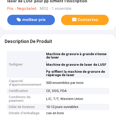
laser de LU5F pour pp sifflent l'inscription
Prix：Negotiated
MOQ：1 ensemble
meilleur prix
Contactez
Description De Produit
Machine de gravure à grande vitesse
de laser
,
Surligner
Machine de gravure de laser de LU5F
,
Pp sifflent la machine de gravure de
repérage de laser
Capacité
500 ensembles par mois
d'approvisionnement
Certification
CE, SGS, FDA
Conditions de
L/C, T/T, Western Union
paiement
Délai de livraison
10-12 jours ouvrables
Détails d'emballage
cas en bois