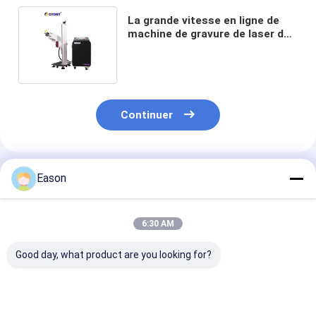
La grande vitesse en ligne de
machine de gravure de laser de
LU5F pour pp sifflent
l'inscription
Continuer
Produits Recommandés
Eason
6:30 AM
Good day, what product are you looking for?
Écran tactile
CYCJET 5W Machine
7000 mm/s Ma