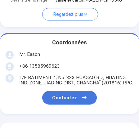
Détails d'emballage
Valise et carton, 40x25x14cm, 3.5KG
Regardez plus
Coordonnées
Mr. Eason
+86 13585969623
1/F BÂTIMENT 4, No. 333 HUAGAO RD., HUATING
IND. ZONE, JIADING DIST., CHANGHAÏ (201816) RPC.
Contactez