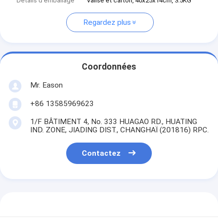
Détails d'emballage
Valise et carton, 40x25x14cm, 3.5KG
Regardez plus
Coordonnées
Mr. Eason
+86 13585969623
1/F BÂTIMENT 4, No. 333 HUAGAO RD., HUATING
IND. ZONE, JIADING DIST., CHANGHAÏ (201816) RPC.
Contactez