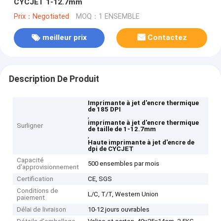
CYCJET 1-12.7mm
Prix：Negotiated
MOQ：1 ENSEMBLE
meilleur prix
Contactez
Description De Produit
Imprimante à jet d'encre thermique
de 185 DPI
,
imprimante à jet d'encre thermique
Surligner
de taille de 1-12.7mm
,
Haute imprimante à jet d'encre de
dpi de CYCJET
Capacité
500 ensembles par mois
d'approvisionnement
Certification
CE, SGS
Conditions de
L/C, T/T, Western Union
paiement
Délai de livraison
10-12 jours ouvrables