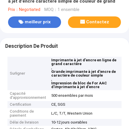
à jet d'encre caractère simple de couleur de grand
Prix：Negotiated
MOQ：1 ensemble
meilleur prix
Contactez
Description De Produit
Imprimante à jet d'encre en ligne de
grand caractère
,
Grande imprimante à jet d'encre de
Surligner
caractère de couleur simple
,
Impression de bloc de For AAC
d'imprimante à jet d'encre
Capacité
500 ensembles par mois
d'approvisionnement
Certification
CE, SGS
Conditions de
L/C, T/T, Western Union
paiement
Délai de livraison
10-12 jours ouvrables