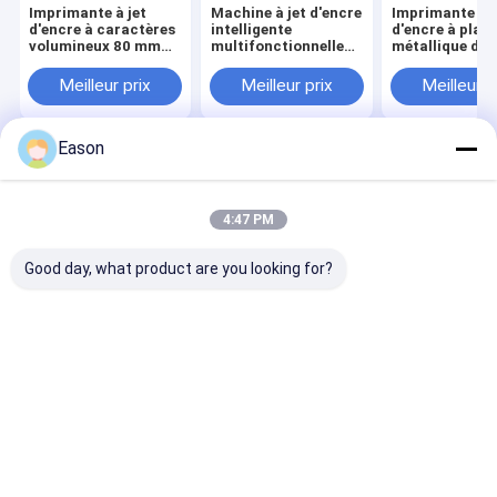
Imprimante à jet
Machine à jet d'encre
Imprimante à j
d'encre à caractères
intelligente
d'encre à plaq
volumineux 80 mm
multifonctionnelle
métallique de
Impression manuelle
pour l'impression de
pour imprimer
du logo de texte pour
tubes en acier
logos de marq
Meilleur prix
Meilleur prix
Meilleur p
carton
inoxydable
Eason
Aperçu
Au sujet de
Contactez-
Desktop
nous
nous
Site
Plan du site
Privacy Policy
4:47 PM
Qualité
Imprimante à jet d'encre tenue dans la main
Usine De
Chine.Copyright © 2026 SHANGHAI YUCHANG INDUSTRIAL CO.,
Good day, what product are you looking for?
LIMITED. All Rights Reserved.
Maison
Produits
Au sujet de nous