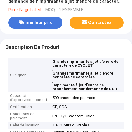
demande de l'imprimante à jet d'encre de caractère
de CYCJET D07L-4 Concrete
Prix：Negotiated
MOQ：1 ENSEMBLE
meilleur prix
Contactez
Description De Produit
Grande imprimante à jet d'encre de
caractère de CYCJET
,
Grande imprimante à jet d'encre
Surligner
concrète de caractère
,
Imprimante à jet d'encre de
branchement sur demande de DOD
Capacité
500 ensembles par mois
d'approvisionnement
Certification
CE, SGS
Conditions de
L/C, T/T, Western Union
paiement
Délai de livraison
10-12 jours ouvrables