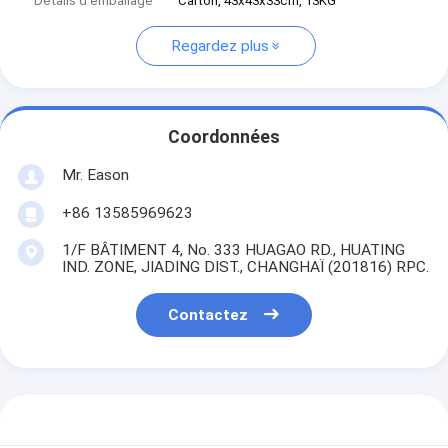
Détails d'emballage
Carton, 43x43x33cm, 13KG
Regardez plus
Coordonnées
Mr. Eason
+86 13585969623
1/F BÂTIMENT 4, No. 333 HUAGAO RD., HUATING
IND. ZONE, JIADING DIST., CHANGHAÏ (201816) RPC.
Contactez