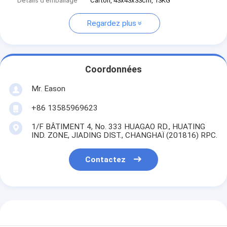
Détails d'emballage
Carton, 43x43x33cm, 13KG
Regardez plus
Coordonnées
Mr. Eason
+86 13585969623
1/F BÂTIMENT 4, No. 333 HUAGAO RD., HUATING
IND. ZONE, JIADING DIST., CHANGHAÏ (201816) RPC.
Contactez