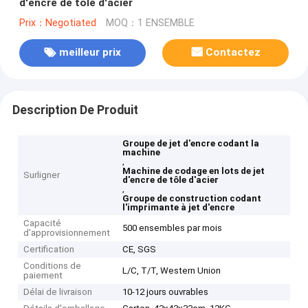
d'encre de tôle d'acier
Prix：Negotiated
MOQ：1 ENSEMBLE
meilleur prix
Contactez
Description De Produit
Groupe de jet d'encre codant la
machine
,
Machine de codage en lots de jet
Surligner
d'encre de tôle d'acier
,
Groupe de construction codant
l'imprimante à jet d'encre
Capacité
500 ensembles par mois
d'approvisionnement
Certification
CE, SGS
Conditions de
L/C, T/T, Western Union
paiement
Délai de livraison
10-12 jours ouvrables