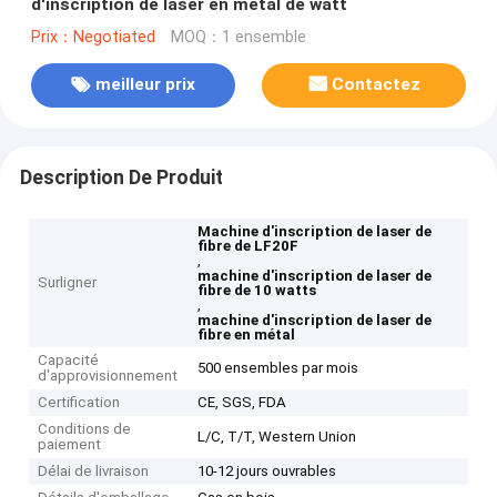
d'inscription de laser en métal de watt
Prix：Negotiated
MOQ：1 ensemble
meilleur prix
Contactez
Description De Produit
Machine d'inscription de laser de
fibre de LF20F
,
machine d'inscription de laser de
Surligner
fibre de 10 watts
,
machine d'inscription de laser de
fibre en métal
Capacité
500 ensembles par mois
d'approvisionnement
Certification
CE, SGS, FDA
Conditions de
L/C, T/T, Western Union
paiement
Délai de livraison
10-12 jours ouvrables