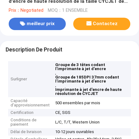
d'encre de haute résolution de la taille CYCJET de
l'imprimante à jet d'encre 37mm
Prix：Negotiated
MOQ：1 ENSEMBLE
meilleur prix
Contactez
Description De Produit
Groupe de 3 têtes codant
l'imprimante à jet d'encre
,
Groupe de 185DPI 37mm codant
Surligner
l'imprimante à jet d'encre
,
Imprimante à jet d'encre de haute
résolution de CYCJET
Capacité
500 ensembles par mois
d'approvisionnement
Certification
CE, SGS
Conditions de
L/C, T/T, Western Union
paiement
Délai de livraison
10-12 jours ouvrables