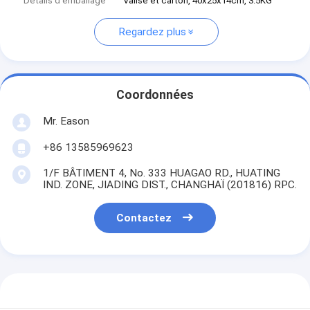
Détails d'emballage
Valise et carton, 40x25x14cm, 3.5KG
Regardez plus
Coordonnées
Mr. Eason
+86 13585969623
1/F BÂTIMENT 4, No. 333 HUAGAO RD., HUATING
IND. ZONE, JIADING DIST., CHANGHAÏ (201816) RPC.
Contactez