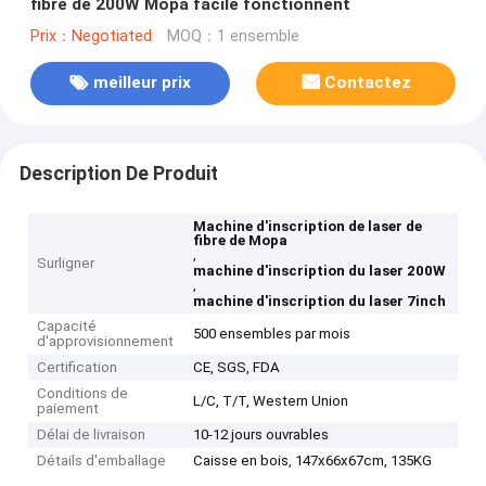
fibre de 200W Mopa facile fonctionnent
Prix：Negotiated
MOQ：1 ensemble
meilleur prix
Contactez
Description De Produit
Machine d'inscription de laser de
fibre de Mopa
,
Surligner
machine d'inscription du laser 200W
,
machine d'inscription du laser 7inch
Capacité
500 ensembles par mois
d'approvisionnement
Certification
CE, SGS, FDA
Conditions de
L/C, T/T, Western Union
paiement
Délai de livraison
10-12 jours ouvrables
Détails d'emballage
Caisse en bois, 147x66x67cm, 135KG