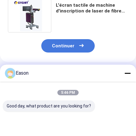
L'écran tactile de machine
d'inscription de laser de fibre
de 200W Mopa facile
fonctionnent
Continuer
Produits Recommandés
Eason
5:46 PM
Good day, what product are you looking for?
Écran tactile
CYCJET 5W Machine
7000 mm/s Ma