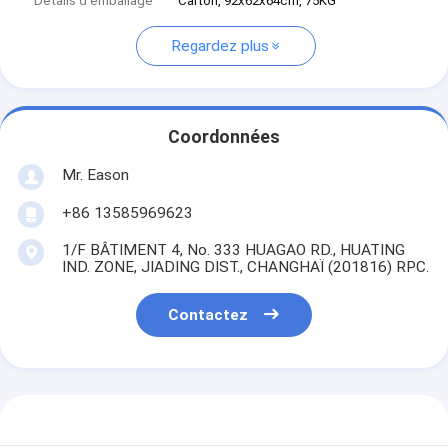
Détails d'emballage
Carton, 92x62x64cm, 75KG
Regardez plus
Coordonnées
Mr. Eason
+86 13585969623
1/F BÂTIMENT 4, No. 333 HUAGAO RD., HUATING
IND. ZONE, JIADING DIST., CHANGHAÏ (201816) RPC.
Contactez