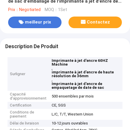
de sac d'emballage de l'imprimante à jet d'encre de
36mm 60HZ
Prix：Negotiated
MOQ：1Set
meilleur prix
Contactez
Description De Produit
Imprimante à jet d'encre 60HZ
Machine
,
imprimante à jet d'encre de haute
Surligner
résolution de 36mm
,
Imprimante à jet d'encre de
empaquetage de date de sac
Capacité
500 ensembles par mois
d'approvisionnement
Certification
CE, SGS
Conditions de
L/C, T/T, Western Union
paiement
Délai de livraison
10-12 jours ouvrables