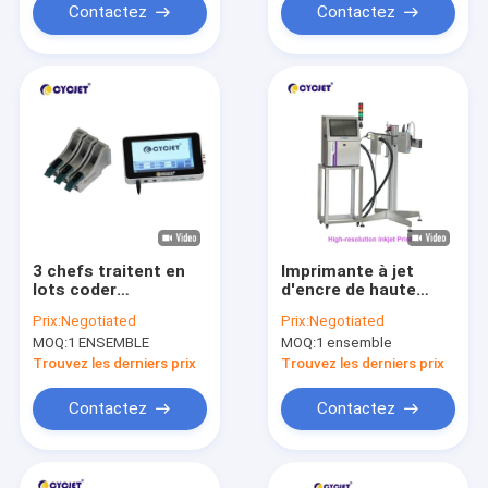
Contactez
Contactez
3 chefs traitent en
Imprimante à jet
lots coder
d'encre de haute
l'imprimante à jet
résolution de
Prix:
Negotiated
Prix:
Negotiated
d'encre de haute
CYCJET For
MOQ:
1 ENSEMBLE
MOQ:
1 ensemble
résolution de la taille
Nonwoven Material
CYCJET de
Logo Printing
Trouvez les derniers prix
Trouvez les derniers prix
l'imprimante à jet
40m/Min
d'encre 37mm
Contactez
Contactez