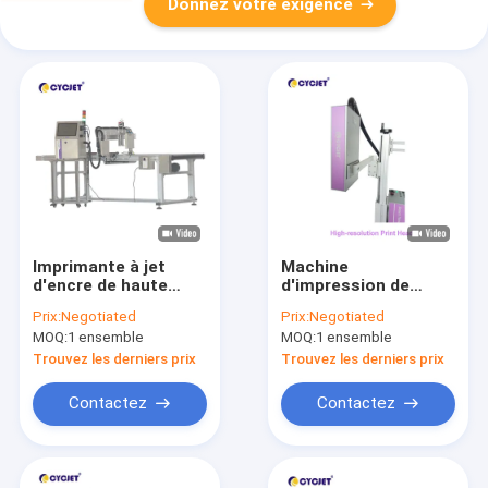
Donnez votre exigence
Imprimante à jet
Machine
d'encre de haute
d'impression de
résolution de
haute résolution de
Prix:
Negotiated
Prix:
Negotiated
CYCJET Plywood
date de Food
MOQ:
1 ensemble
MOQ:
1 ensemble
Board Logo Printing
Packaging Box
Machine
d'imprimante à jet
Trouvez les derniers prix
Trouvez les derniers prix
d'encre de CYCJET
Contactez
Contactez