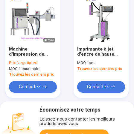
Machine
Imprimante à jet
d'impression de
d'encre de haute
haute résolution de
résolution
Prix:
Negotiated
MOQ:
1set
Film Carton Code QR
d'ALT500UV
MOQ:
1 ensemble
Trouvez les derniers prix
d'imprimante à jet
d'encre de CYCJET
Trouvez les derniers prix
Contactez
Contactez
Économisez votre temps
Laissez-nous contacter les meilleurs
produits avec vous.