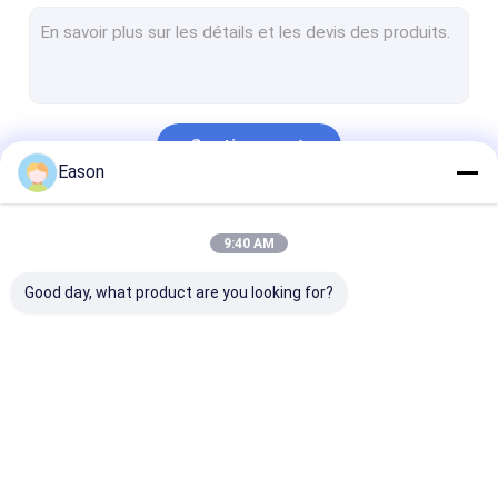
Imprimante à jet d'encre thermique
Imprimante à jet d'encre portative
Grande imprimante à jet d'encre de caractère
Continuer
machine de soudure laser
Eason
Machine de nettoyage de laser
Nos Catégories
9:40 AM
Machine à découper au laser
Good day, what product are you looking for?
machine à étiquettes d'autocollant
appareil de radiomessagerie
Bande de conveyeur d'emballage alimentaire
Imprimante à jet
Imprimante à jet
Machine
Machine d'inspection visuelle
d'encre tenue dans la
d'encre industrielle
d'inscription d
main