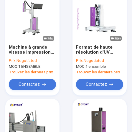
Machine à grande
Format de haute
vitesse impression
résolution d'UV
de CYCJET
Printing Machine
Prix:
Negotiated
Prix:
Negotiated
d'imprimante à jet
Large d'imprimante à
MOQ:
1 ENSEMBLE
MOQ:
1 ensemble
d'encre de carte de
jet d'encre de
haute résolution de
CYCJET
Trouvez les derniers prix
Trouvez les derniers prix
PVC
Contactez
Contactez
Maison
Produits
Au sujet de nous