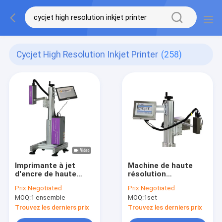
Cycjet High Resolution Inkjet Printer
(258)
Imprimante à jet
Machine de haute
d'encre de haute
résolution
résolution de
d'impression à
Prix:
Negotiated
Prix:
Negotiated
CYCJET UV Ink
l'encre de colorant
MOQ:
1 ensemble
MOQ:
1set
ALT500UV Logo
de l'imprimante à jet
Inkjet Printer
d'encre de CYCJET
Trouvez les derniers prix
Trouvez les derniers prix
PIJ