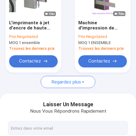
Visite d'usine
Contrôle de qualité
L'imprimante à jet
Machine
d'encre de haute
d'impression de
Contactez-nous
résolution de
valeurs nutritives
Prix:
Negotiated
Prix:
Negotiated
CYCJET Paper Bag
pour imprimante à jet
MOQ:
1 ensemble
MOQ:
1 ENSEMBLE
Large composent la
d'encre haute
Demandez une citation
machine
résolution CYCJET
Trouvez les derniers prix
Trouvez les derniers prix
d'impression
Contactez
Contactez
Imprimante à jet d'encre tenue dans la main
Regardez plus
Imprimante à jet d'encre industrielle
Machine d'inscription de laser
Laisser Un Message
Nous Vous Répondrons Rapidement
machine de codage et de repérage
imprimante à jet d'encre de haute résolution