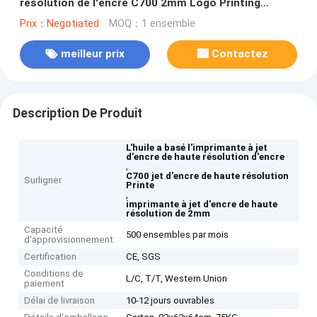
résolution de l'encre C700 2mm Logo Printing
Machine
Prix：Negotiated
MOQ：1 ensemble
meilleur prix
Contactez
Description De Produit
L'huile a basé l'imprimante à jet
d'encre de haute résolution d'encre
,
C700 jet d'encre de haute résolution
Surligner
Printe
,
imprimante à jet d'encre de haute
résolution de 2mm
Capacité
500 ensembles par mois
d'approvisionnement
Certification
CE, SGS
Conditions de
L/C, T/T, Western Union
paiement
Délai de livraison
10-12 jours ouvrables