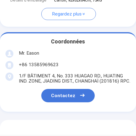
Détails d'emballage
Carton, 92x62x64cm, 75KG
Regardez plus
Coordonnées
Mr. Eason
+86 13585969623
1/F BÂTIMENT 4, No. 333 HUAGAO RD., HUATING
IND. ZONE, JIADING DIST., CHANGHAÏ (201816) RPC.
Contactez