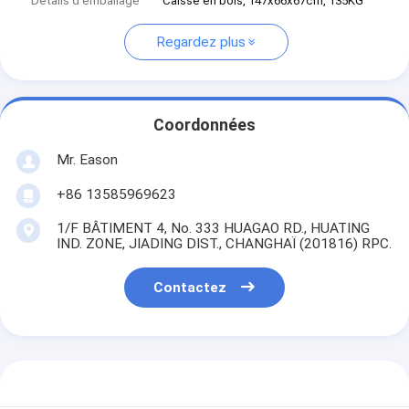
Détails d'emballage
Caisse en bois, 147x66x67cm, 135KG
Regardez plus
Coordonnées
Mr. Eason
+86 13585969623
1/F BÂTIMENT 4, No. 333 HUAGAO RD., HUATING
IND. ZONE, JIADING DIST., CHANGHAÏ (201816) RPC.
Contactez