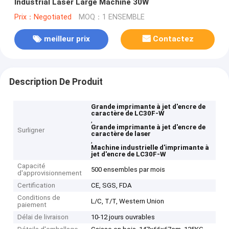
Industrial Laser Large Machine 30W
Prix：Negotiated
MOQ：1 ENSEMBLE
meilleur prix
Contactez
Description De Produit
Grande imprimante à jet d'encre de
caractère de LC30F-W
,
Grande imprimante à jet d'encre de
Surligner
caractère de laser
,
Machine industrielle d'imprimante à
jet d'encre de LC30F-W
Capacité
500 ensembles par mois
d'approvisionnement
Certification
CE, SGS, FDA
Conditions de
L/C, T/T, Western Union
paiement
Délai de livraison
10-12 jours ouvrables