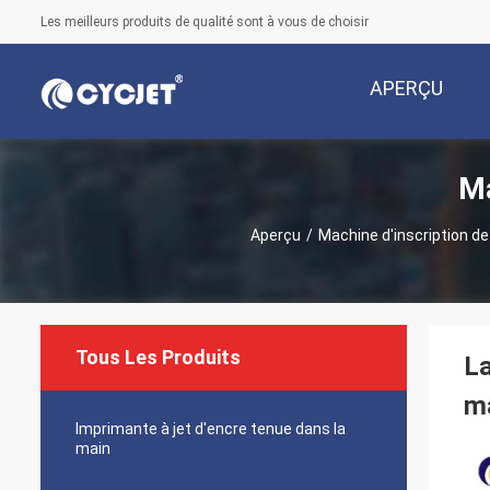
Les meilleurs produits de qualité sont à vous de choisir
APERÇU
Ma
Aperçu
/
Machine d'inscription de
Tous Les Produits
La
ma
Imprimante à jet d'encre tenue dans la
main