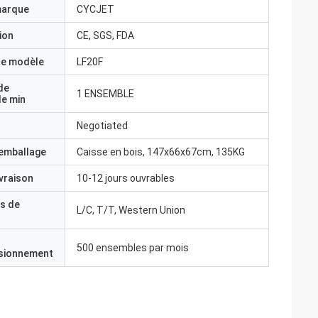
marque
CYCJET
ion
CE, SGS, FDA
e modèle
LF20F
de
1 ENSEMBLE
e min
Negotiated
'emballage
Caisse en bois, 147x66x67cm, 135KG
ivraison
10-12 jours ouvrables
s de
L/C, T/T, Western Union
500 ensembles par mois
isionnement