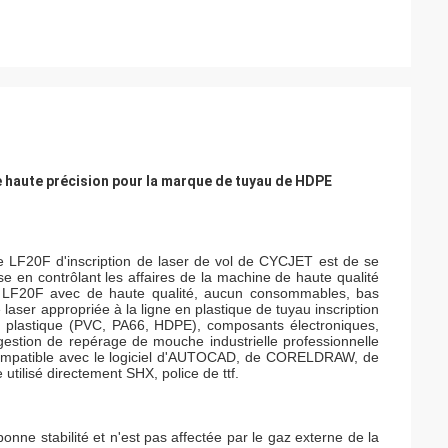
de haute précision pour la marque de tuyau de HDPE
ne LF20F d'inscription de laser de vol de CYCJET est de se
e en contrôlant les affaires de la machine de haute qualité
e de LF20F avec de haute qualité, aucun consommables, bas
 laser appropriée à la ligne en plastique de tuyau inscription
en plastique (PVC, PA66, HDPE), composants électroniques,
e gestion de repérage de mouche industrielle professionnelle
re compatible avec le logiciel d'AUTOCAD, de CORELDRAW, de
ilisé directement SHX, police de ttf.
bonne stabilité et n'est pas affectée par le gaz externe de la