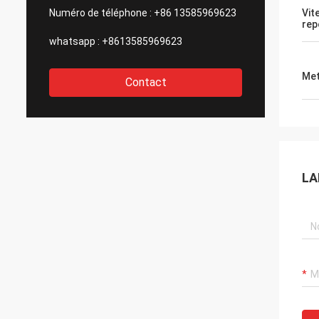
Numéro de téléphone :
+86 13585969623
Vit
rep
whatsapp :
+8613585969623
Met
Contact
LA