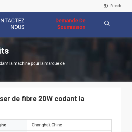
French
ONTACTEZ
Demande De
NOUS
Soumission
its
描
odant la machine pour la marque de
述
aser de fibre 20W codant la
gine
Changhaï, Chine