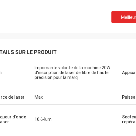
Meilleur
TAILS SUR LE PRODUIT
Imprimante volante de la machine 20W
m
d'inscription de laser de fibre de haute
Appica
précision pour la marq
rce de laser
Max
Puissa
gueur d'onde
Secteu
10.64um
laser
repéra