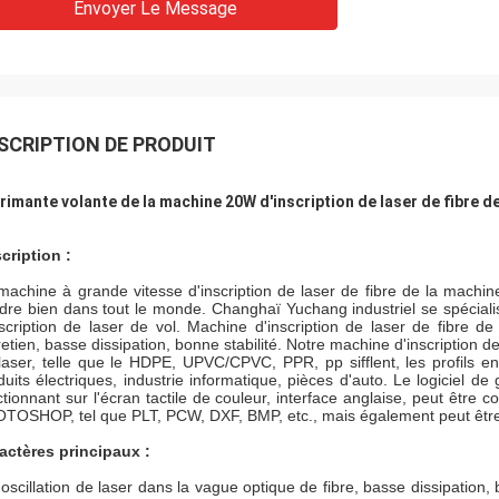
Envoyer Le Message
SCRIPTION DE PRODUIT
rimante volante de la machine 20W d'inscription de laser de fibre 
cription :
machine à grande vitesse d'inscription de laser de fibre de la machi
dre bien dans tout le monde. Changhaï Yuchang industriel se spécialis
nscription de laser de vol. Machine d'inscription de laser de fibr
retien, basse dissipation, bonne stabilité. Notre machine d'inscription de
laser, telle que le HDPE, UPVC/CPVC, PPR, pp sifflent, les profils 
duits électriques, industrie informatique, pièces d'auto. Le logiciel d
ctionnant sur l'écran tactile de couleur, interface anglaise, peut êt
TOSHOP, tel que PLT, PCW, DXF, BMP, etc., mais également peut être ut
actères principaux :
'oscillation de laser dans la vague optique de fibre, basse dissipation, 