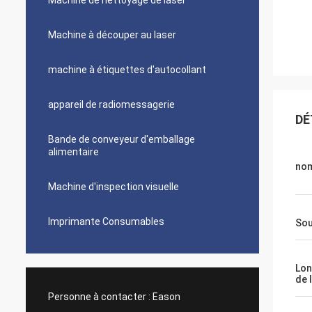
Machine de nettoyage de laser
Machine à découper au laser
machine à étiquettes d'autocollant
appareil de radiomessagerie
DÉ
Bande de conveyeur d'emballage
alimentaire
no
Machine d'inspection visuelle
Imprimante Consumables
Sou
Lon
de 
Personne à contacter :
Eason