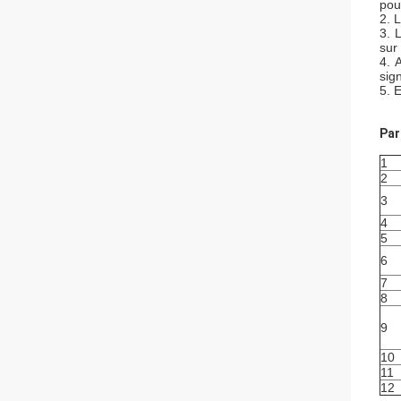
pou
2. L
3. 
sur
4. 
sig
5. 
Par
1
2
3
4
5
6
7
8
9
10
11
12