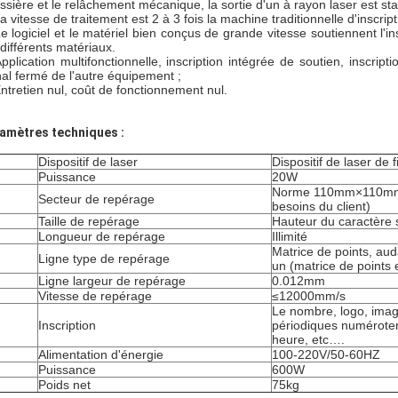
ssière et le relâchement mécanique, la sortie d'un à rayon laser est sta
a vitesse de traitement est 2 à 3 fois la machine traditionnelle d'inscript
Le logiciel et le matériel bien conçus de grande vitesse soutiennent l'
 différents matériaux.
Application multifonctionnelle, inscription intégrée de soutien, inscrip
nal fermé de l'autre équipement ;
Entretien nul, coût de fonctionnement nul.
amètres techniques :
Dispositif de laser
Dispositif de laser de f
Puissance
20W
Norme 110mm×110mm (
Secteur de repérage
besoins du client)
Taille de repérage
Hauteur du caractère
Longueur de repérage
Illimité
Matrice de points, aud
Ligne type de repérage
un (matrice de points 
Ligne largeur de repérage
0.012mm
Vitesse de repérage
≤12000mm/s
Le nombre, logo, image
Inscription
périodiques numéroten
heure, etc….
Alimentation d'énergie
100-220V/50-60HZ
Puissance
600W
Poids net
75kg