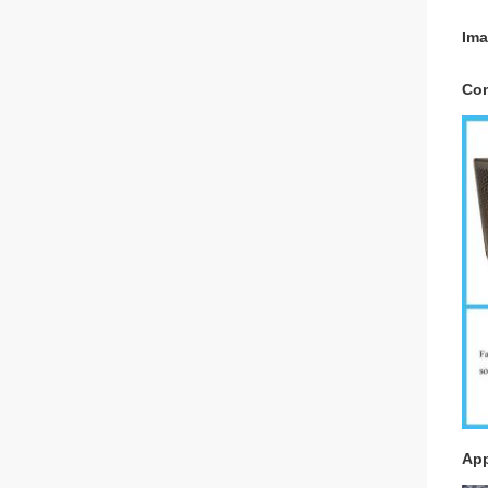
Ima
Com
App