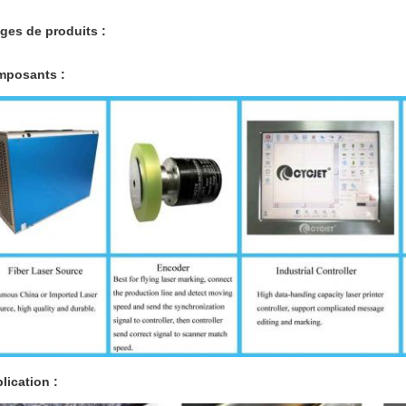
ges de produits :
posants :
lication :