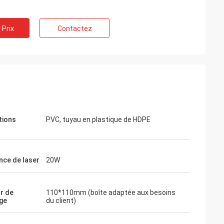
 Prix
Contactez
tions
PVC, tuyau en plastique de HDPE
nce de laser
20W
r de
110*110mm (boîte adaptée aux besoins
ge
du client)