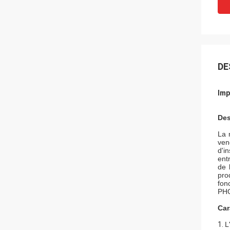
DE
Imp
Des
La 
ven
d'i
ent
de 
pro
fon
PHO
Car
1.
L