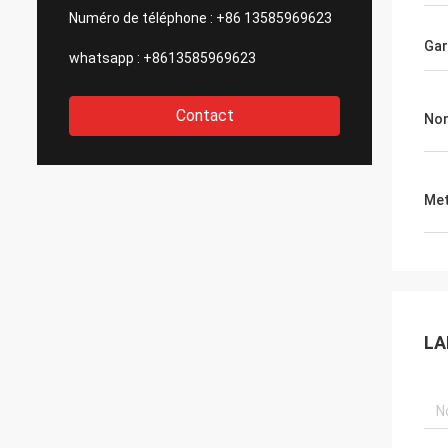
Numéro de téléphone :
+86 13585969623
Gar
whatsapp :
+8613585969623
Contact
Nom
Met
LA