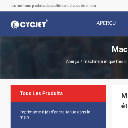
Les meilleurs produits de qualité sont à vous de choisir
APERÇU
Mach
Aperçu
/
machine à étiquettes d'
Tous Les Produits
Ma
ét
Imprimante à jet d'encre tenue dans la
main