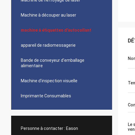
Machine de nettoyage de laser
Machine à découper au laser
machine à étiquettes d'autocollant
DÉ
appareil de radiomessagerie
No
Bande de conveyeur d'emballage
alimentaire
Machine d'inspection visuelle
Ten
Imprimante Consumables
Con
Le 
Personne à contacter :
Eason
ven