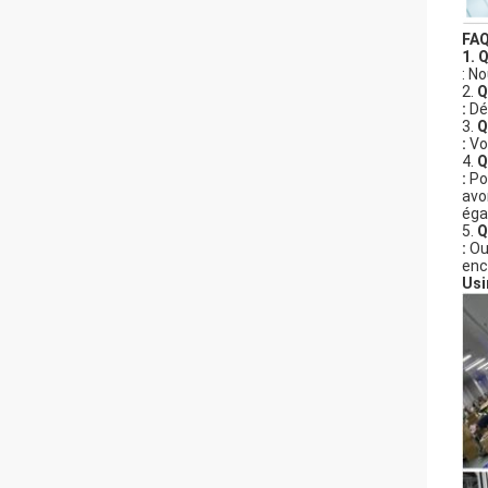
FA
1. Q
: N
2.
Q
:
Dép
3.
Q
:
Vou
4.
Q
:
Po
avo
éga
5.
Q
:
Oui
enc
Usi