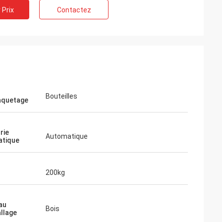
 Prix
Contactez
Bouteilles
aquetage
rie
Automatique
atique
200kg
au
Bois
llage