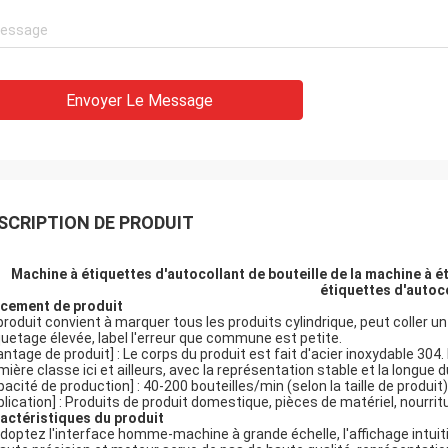
Envoyer Le Message
SCRIPTION DE PRODUIT
Machine à étiquettes d'autocollant de bouteille de la machine à 
étiquettes d'autoc
cement de produit
produit convient à marquer tous les produits cylindrique, peut coller u
quetage élevée, label l'erreur que commune est petite.
antage de produit] : Le corps du produit est fait d'acier inoxydable 3
mière classe ici et ailleurs, avec la représentation stable et la longue d
pacité de production] : 40-200 bouteilles/min (selon la taille de produit)
plication] : Produits de produit domestique, pièces de matériel, nourritu
actéristiques du produit
doptez l'interface homme-machine à grande échelle, l'affichage intui