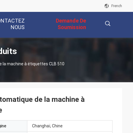
French
ONTACTEZ
Demande De
NOUS
Soumission
duits
描
e la machine à étiquettes CLB 510
述
utomatique de la machine à
e
gine
Changhaï, Chine