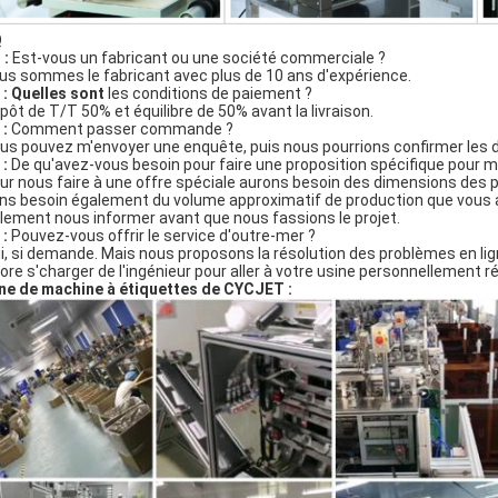
Q
 :
Est-vous un fabricant ou une société commerciale ?
ous sommes le fabricant avec plus de 10 ans d'expérience.
 : Quelles sont
les conditions de paiement ?
ôt de T/T 50% et équilibre de 50% avant la livraison.
 :
Comment passer commande ?
s pouvez m'envoyer une enquête, puis nous pourrions confirmer les dét
 :
De qu'avez-vous besoin pour faire une proposition spécifique pour m
ur nous faire à une offre spéciale aurons besoin des dimensions des
ns besoin également du volume approximatif de production que vous av
lement nous informer avant que nous fassions le projet.
 :
Pouvez-vous offrir le service d'outre-mer ?
, si demande. Mais nous proposons la résolution des problèmes en lig
ore s'charger de l'ingénieur pour aller à votre usine personnellement r
ne de machine à étiquettes de CYCJET :