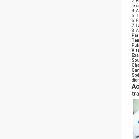
2. 
le 
4. 
5. 
6. 
7. 
8. 
Par
Ten
Pui
Vit
Exa
Sou
Cha
Gam
Spé
dia
Ac
tr