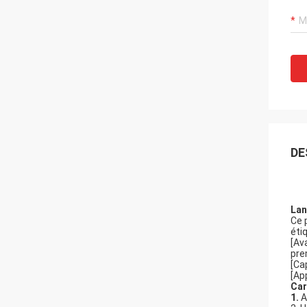
DE
Lan
Ce 
éti
[Av
pre
[Ca
[Ap
Car
1.
A