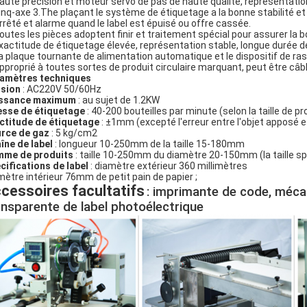
Haute précision et moteur servo de pas de haute qualité, représentatio
cinq-axe 3.The plaçant le système de étiquetage a la bonne stabilité et
Arrêté et alarme quand le label est épuisé ou offre cassée.
Toutes les pièces adoptent finir et traitement spécial pour assurer la b
Exactitude de étiquetage élevée, représentation stable, longue durée de
La plaque tournante de alimentation automatique et le dispositif de 
Approprié à toutes sortes de produit circulaire marquant, peut être câbl
amètres techniques
sion
: AC220V 50/60Hz
ssance maximum
: au sujet de 1.2KW
esse de étiquetage
: 40-200 bouteilles par minute (selon la taille de pro
ctitude de étiquetage
: ±1mm (excepté l'erreur entre l'objet apposé e
rce de gaz
: 5 kg/cm2
îne de label
: longueur 10-250mm de la taille 15-180mm
me de produits
: taille 10-250mm du diamètre 20-150mm (la taille sp
cifications de label
: diamètre extérieur 360 millimètres
mètre intérieur 76mm de petit pain de papier ;
cessoires facultatifs
: imprimante de code, méca
ansparente de label photoélectrique