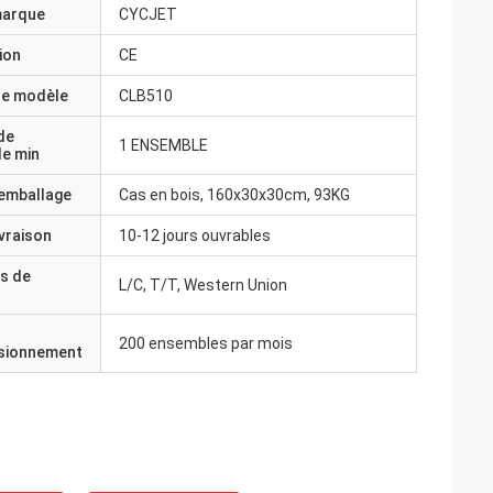
marque
CYCJET
ion
CE
e modèle
CLB510
de
1 ENSEMBLE
e min
'emballage
Cas en bois, 160x30x30cm, 93KG
ivraison
10-12 jours ouvrables
s de
L/C, T/T, Western Union
200 ensembles par mois
isionnement