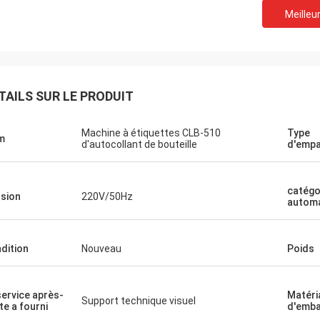
Meilleur
TAILS SUR LE PRODUIT
Machine à étiquettes CLB-510
Type
m
d'autocollant de bouteille
d'emp
catégo
sion
220V/50Hz
autom
dition
Nouveau
Poids
service après-
Matéri
Support technique visuel
te a fourni
d'emba