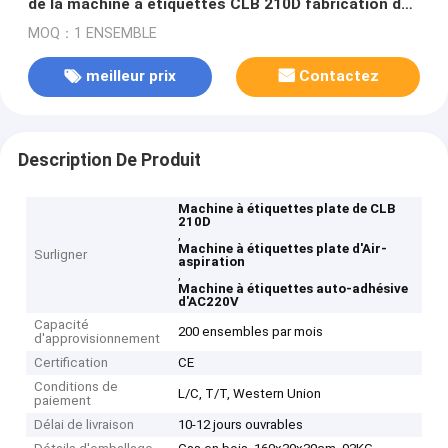
de la machine à étiquettes CLB 210D fabrication de
étiquetage d'autocollant auto-adhésif de machine à
MOQ：1 ENSEMBLE
étiquettes
meilleur prix
Contactez
Description De Produit
Machine à étiquettes plate de CLB
210D
,
Machine à étiquettes plate d'Air-
Surligner
aspiration
,
Machine à étiquettes auto-adhésive
d'AC220V
Capacité
200 ensembles par mois
d'approvisionnement
Certification
CE
Conditions de
L/C, T/T, Western Union
paiement
Délai de livraison
10-12 jours ouvrables