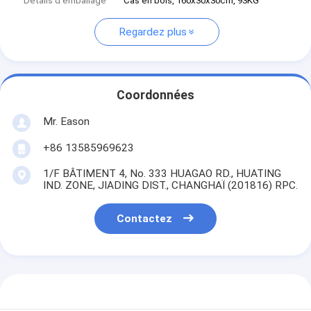
Détails d'emballage
Cas en bois, 160x30x30cm, 93KG
Regardez plus
Coordonnées
Mr. Eason
+86 13585969623
1/F BÂTIMENT 4, No. 333 HUAGAO RD., HUATING
IND. ZONE, JIADING DIST., CHANGHAÏ (201816) RPC.
Contactez