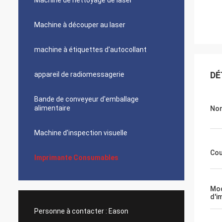
Machine de nettoyage de laser
Machine à découper au laser
machine à étiquettes d'autocollant
DÉ
appareil de radiomessagerie
Bande de conveyeur d'emballage
alimentaire
No
Machine d'inspection visuelle
Cou
Imprimante Consumables
Mod
d'i
Personne à contacter :
Eason