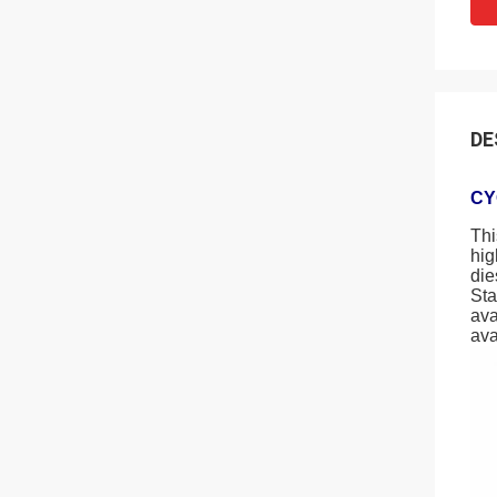
DE
CYC
Thi
hig
die
Sta
ava
ava