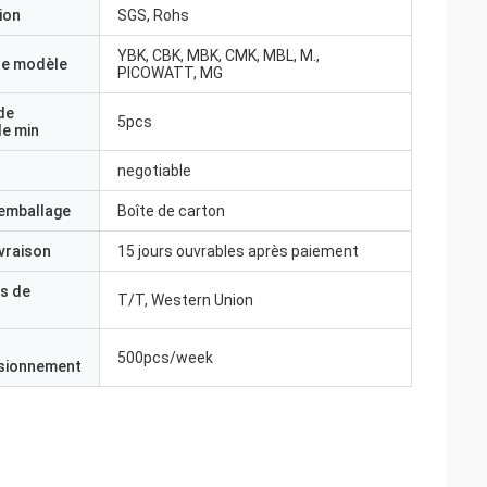
ion
SGS, Rohs
YBK, CBK, MBK, CMK, MBL, M.,
e modèle
PICOWATT, MG
de
5pcs
e min
negotiable
'emballage
Boîte de carton
ivraison
15 jours ouvrables après paiement
s de
T/T, Western Union
500pcs/week
isionnement