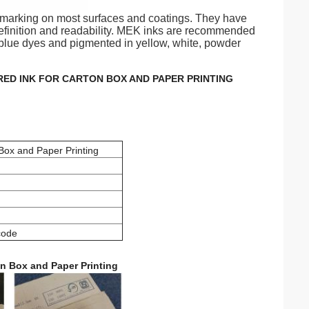
 marking on most surfaces and coatings. They have
 definition and readability. MEK inks are recommended
t, blue dyes and pigmented in yellow, white, powder
 RED INK FOR CARTON BOX AND PAPER PRINTING
Box and Paper Printing
code
on Box and Paper Printing