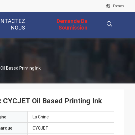
French
ONTACTEZ
Demande De
NOUS
Soumission
描
l Based Printing Ink
述
 CYCJET Oil Based Printing Ink
gine
La Chine
marque
CYCJET