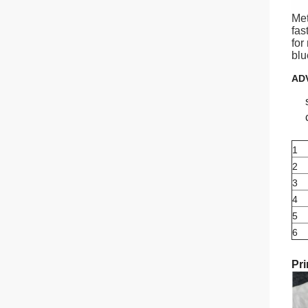
Met
fas
for
blu
AD
1
2
3
4
5
6
Pri