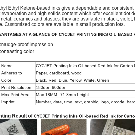
hyl Ethyl Ketone-based inks give a dependable and consistent
t evaporation and high solids content which offer excellent dot
 metal, ceramics and plastics. they are available in black, viole
e. Customized colors are available in small production lots.
VANTAGES AT A GLANCE OF
CYCJET PRINTING INKS OIL-BASED
smudge-proof impression
contrasting color
Name
CYCJET Printing Inks Oil-based Red Ink for Carton 
Adheres to
Paper, cardboard, wood
Color
Black, Red, Blue, Yellow, White, Green
Print Resolution
180dpi--600dpi
Max Print Area
Max 18MM--71.8mm height
Imprint
Number, date, time, text, graphic, logo, qrcode, bar
nting Result of
CYCJET Printing Inks Oil-based Red Ink for Cart