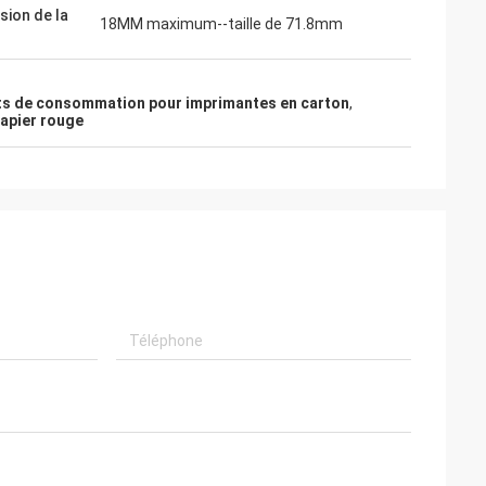
sion de la
18MM maximum--taille de 71.8mm
ts de consommation pour imprimantes en carton
,
apier rouge