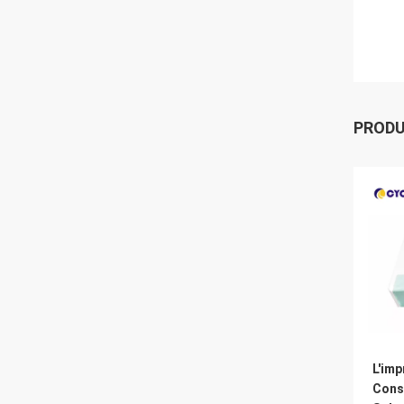
PROD
L'im
Cons