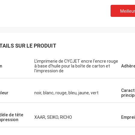
Meilleur
TAILS SUR LE PRODUIT
L'imprimerie de CYCJET encre l'encre rouge
m
à base d'huile pour la boîte de carton et
Adhère
l'impression de
Caract
leur
noir, blanc, rouge, bleu, jaune, vert
princip
èle de tête
XAAR, SEIKO, RICHO
Emprei
mpression