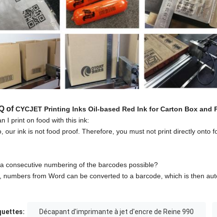
Q of
CYCJET Printing Inks Oil-based Red Ink for Carton Box and P
n I print on food with this ink:
o, our ink is not food proof. Therefore, you must not print directly onto 
s a consecutive numbering of the barcodes possible?
, numbers from Word can be converted to a barcode, which is then aut
quettes:
Décapant d'imprimante à jet d'encre de Reine 990