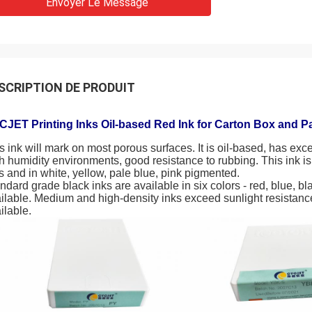
Envoyer Le Message
SCRIPTION DE PRODUIT
JET Printing Inks Oil-based Red Ink for Carton Box and Pa
s ink will mark on most porous surfaces. It is oil-based, has exc
h humidity environments, good resistance to rubbing. This ink is a
s and in white, yellow, pale blue, pink pigmented.
ndard grade black inks are available in six colors - red, blue, b
ilable. Medium and high-density inks exceed sunlight resistance
ilable.