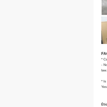
FA
* Ca
- N
law.
* I
Yes
Éti