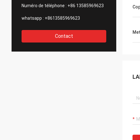
Numéro de téléphone :
+86 13585969623
Cop
whatsapp :
+8613585969623
Met
Contact
LA