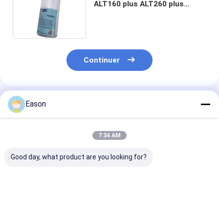
ALT160 plus ALT260 plus
l'imprimante à laser de Cycjet
Continuer
Produits Recommandés
Eason
7:34 AM
Good day, what product are you looking for?
Paper Red Printer
Tête d'impression
La tête d'impr
Consumables Carton
adaptable de Xaar
de XAAR pour l
Box CYCJET Oil
128 avec
machine