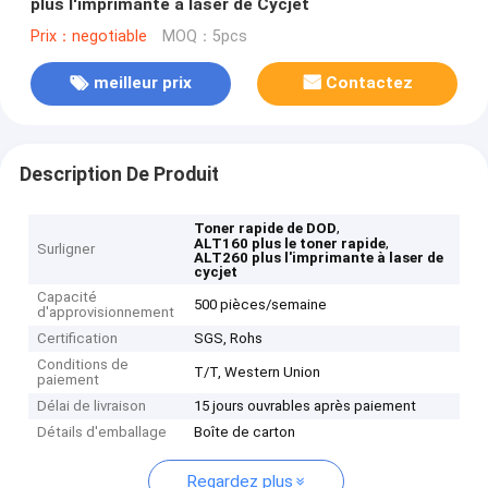
plus l'imprimante à laser de Cycjet
Prix：negotiable
MOQ：5pcs
meilleur prix
Contactez
Description De Produit
,
Toner rapide de DOD
,
ALT160 plus le toner rapide
Surligner
ALT260 plus l'imprimante à laser de
cycjet
Capacité
500 pièces/semaine
d'approvisionnement
Certification
SGS, Rohs
Conditions de
T/T, Western Union
paiement
Délai de livraison
15 jours ouvrables après paiement
Détails d'emballage
Boîte de carton
Regardez plus