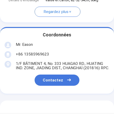
Détails d'emballage
Valise et carton, 82*52*54cm, 60kg
Regardez plus
Coordonnées
Mr. Eason
+86 13585969623
1/F BÂTIMENT 4, No. 333 HUAGAO RD., HUATING
IND. ZONE, JIADING DIST., CHANGHAÏ (201816) RPC.
Contactez