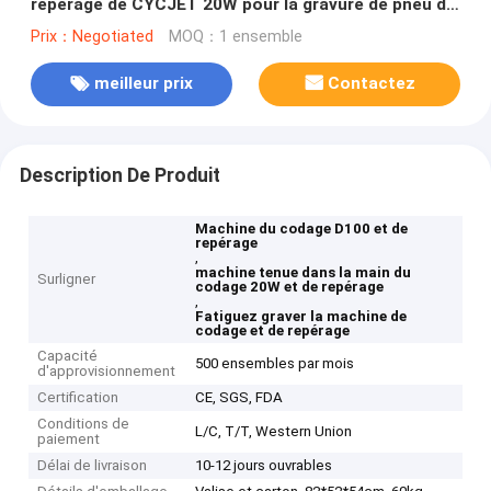
repérage de CYCJET 20W pour la gravure de pneu de
camion
Prix：Negotiated
MOQ：1 ensemble
meilleur prix
Contactez
Description De Produit
Machine du codage D100 et de
repérage
,
machine tenue dans la main du
Surligner
codage 20W et de repérage
,
Fatiguez graver la machine de
codage et de repérage
Capacité
500 ensembles par mois
d'approvisionnement
Certification
CE, SGS, FDA
Conditions de
L/C, T/T, Western Union
paiement
Délai de livraison
10-12 jours ouvrables