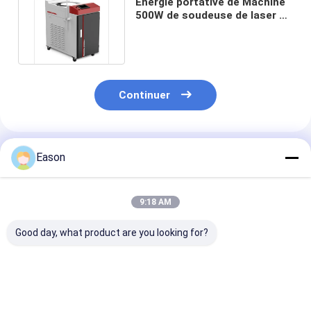
Énergie portative de Machine
500W de soudeuse de laser de
fibre de bijoux haute
Continuer
Produits Recommandés
Eason
9:18 AM
Good day, what product are you looking for?
Machine tenue dans
Soudeuse
Soudeuse tenu
la main de soudure
industrielle
la main portat