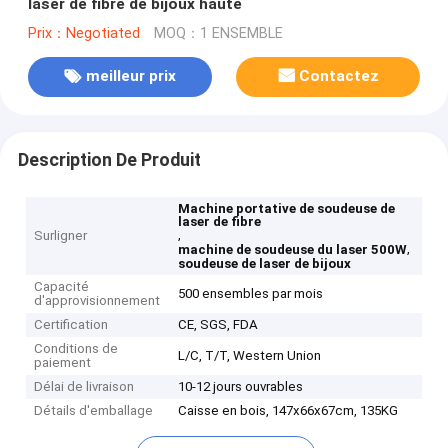
laser de fibre de bijoux haute
Prix：Negotiated
MOQ：1 ENSEMBLE
meilleur prix
Contactez
Description De Produit
Machine portative de soudeuse de
laser de fibre
,
Surligner
,
machine de soudeuse du laser 500W
soudeuse de laser de bijoux
Capacité
500 ensembles par mois
d'approvisionnement
Certification
CE, SGS, FDA
Conditions de
L/C, T/T, Western Union
paiement
Délai de livraison
10-12 jours ouvrables
Détails d'emballage
Caisse en bois, 147x66x67cm, 135KG