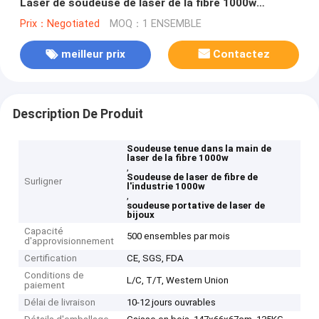
Laser de soudeuse de laser de la fibre 1000w
d'industrie
Prix：Negotiated
MOQ：1 ENSEMBLE
meilleur prix
Contactez
Description De Produit
Soudeuse tenue dans la main de
laser de la fibre 1000w
,
Soudeuse de laser de fibre de
Surligner
l'industrie 1000w
,
soudeuse portative de laser de
bijoux
Capacité
500 ensembles par mois
d'approvisionnement
Certification
CE, SGS, FDA
Conditions de
L/C, T/T, Western Union
paiement
Délai de livraison
10-12 jours ouvrables