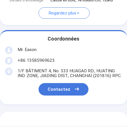
Détails d'emballage
Caisse en bois, 147x66x67cm, 135KG
Regardez plus
Coordonnées
Mr. Eason
+86 13585969623
1/F BÂTIMENT 4, No. 333 HUAGAO RD., HUATING
IND. ZONE, JIADING DIST., CHANGHAÏ (201816) RPC.
Contactez