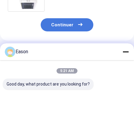
plastique en verre
Continuer
Produits Recommandés
Eason
5:21 AM
Good day, what product are you looking for?
Machine de codage
Machine de codage
Machine porta
et de repérage de
et de repérage de
50W de codage
CO2 d'écran de Touh
laser de bureau de
repérage pour
pour l'artisanat et le
CYCJET 30W pour
l'imprimante à
paquet
les composants
de fibre en mét
Meilleur prix
Meilleur prix
Meilleur p
électroniques