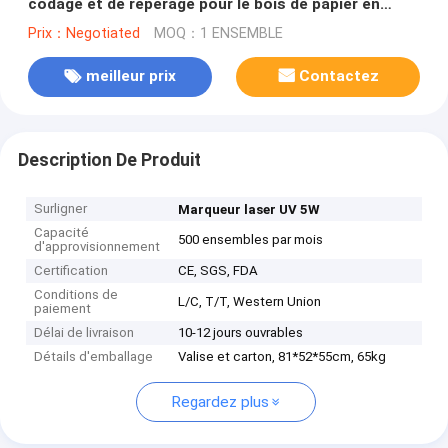
codage et de repérage pour le bois de papier en
plastique en verre
Prix：Negotiated
MOQ：1 ENSEMBLE
meilleur prix
Contactez
Description De Produit
Surligner
Marqueur laser UV 5W
Capacité
500 ensembles par mois
d'approvisionnement
Certification
CE, SGS, FDA
Conditions de
L/C, T/T, Western Union
paiement
Délai de livraison
10-12 jours ouvrables
Détails d'emballage
Valise et carton, 81*52*55cm, 65kg
Regardez plus