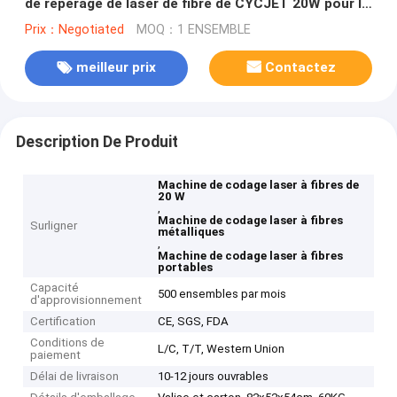
de repérage de laser de fibre de CYCJET 20W pour le
métal
Prix：Negotiated
MOQ：1 ENSEMBLE
meilleur prix
Contactez
Description De Produit
Machine de codage laser à fibres de
20 W
,
Machine de codage laser à fibres
Surligner
métalliques
,
Machine de codage laser à fibres
portables
Capacité
500 ensembles par mois
d'approvisionnement
Certification
CE, SGS, FDA
Conditions de
L/C, T/T, Western Union
paiement
Délai de livraison
10-12 jours ouvrables