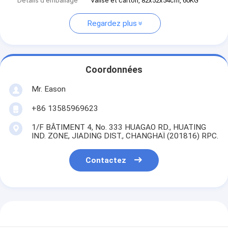
Détails d'emballage
Valise et carton, 82x52x54cm, 60KG
Regardez plus
Coordonnées
Mr. Eason
+86 13585969623
1/F BÂTIMENT 4, No. 333 HUAGAO RD., HUATING
IND. ZONE, JIADING DIST., CHANGHAÏ (201816) RPC.
Contactez