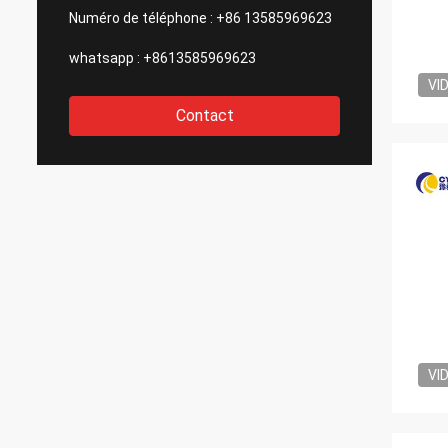
Numéro de téléphone :
+86 13585969623
whatsapp :
+8613585969623
VI
Contact
VI