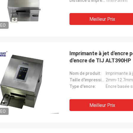
Distance d'impression:
1mm-3mm
Meilleur Prix
DEO
Imprimante à jet d'encre p
d'encre de TIJ ALT390HP
Nom de produit:
Taille d'impression:
2mm-12.7mm
Type d'encre:
Encre basée s
Meilleur Prix
DEO