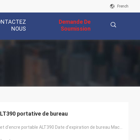
French
ONTACTEZ
Demande De
NOUS
Soumission
描
述
ALT390 portative de bureau
Imprimante à jet d'encre portable ALT390 Date d'expiration de bureau Machine de codage à jet