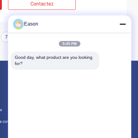
Contactez
Eason
7
8
5:45 PM
Good day, what product are you looking 
for?
Produits
Imprimante à jet d'encre tenue dans la main
Imprimante à jet d'encre industrielle
te
Machine d'inscription de laser
Politique de confidentialité
Toutes les catégories