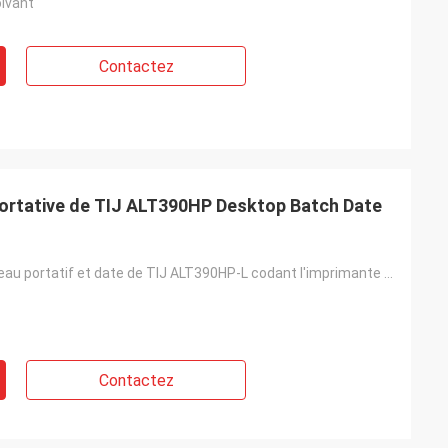
olvant
Contactez
 portative de TIJ ALT390HP Desktop Batch Date
Groupe de bureau portatif et date de TIJ ALT390HP-L codant l'imprimante à jet d'encre
Contactez