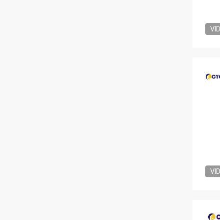
VI
VI