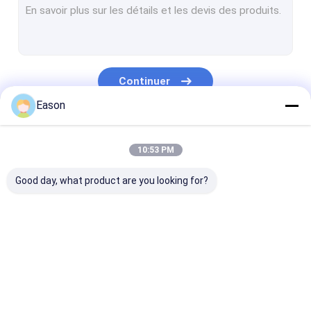
Continuer
Eason
Nos Catégories
10:53 PM
Good day, what product are you looking for?
Imprimante à jet
Imprimante à jet
Machine
d'encre tenue dans la
d'encre industrielle
d'inscription d
main