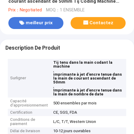
courant ascendant de 50mm Tij Coding Machine
pour l'impression de nombre de date
Prix：Negotiated
MOQ：1 ENSEMBLE
meilleur prix
Contactez
Description De Produit
Tij tenu dans la main codant la
machine
,
imprimante à jet d'encre tenue dans
Surligner
la main de courant ascendant de
50mm
,
Imprimante à jet d'encre tenue dans
la main de nombre de date
Capacité
500 ensembles par mois
d'approvisionnement
Certification
CE, SGS, FDA
Conditions de
L/C, T/T, Western Union
paiement
Délai de livraison
10-12 jours ouvrables