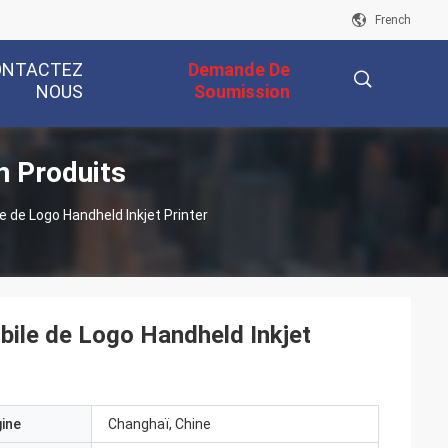
French
ONTACTEZ
Demande De
NOUS
Soumission
n Produits
描
e de Logo Handheld Inkjet Printer
述
obile de Logo Handheld Inkjet
gine
Changhaï, Chine