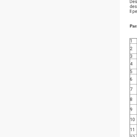
Des
des
Il 
Par
1
2
3
4
5
6
7
8
9
10
11