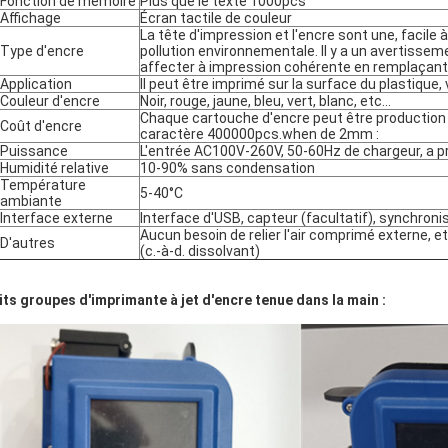
Fonction de mémoire
Plus que le texte 1000pcs
Affichage
Écran tactile de couleur
La tête d'impression et l'encre sont une, facile à
Type d'encre
pollution environnementale. Il y a un avertisseme
affecter à impression cohérente en remplaçant 
Application
Il peut être imprimé sur la surface du plastique, 
Couleur d'encre
Noir, rouge, jaune, bleu, vert, blanc, etc…
Chaque cartouche d'encre peut être production
Coût d'encre
caractère 400000pcs.when de 2mm :
Puissance
L'entrée AC100V-260V, 50-60Hz de chargeur, a p
Humidité relative
10-90% sans condensation
Température
5-40°C
ambiante
Interface externe
Interface d'USB, capteur (facultatif), synchronis
Aucun besoin de relier l'air comprimé externe, e
D'autres
(c.-à-d. dissolvant)
its groupes d'imprimante à jet d'encre tenue dans la main :