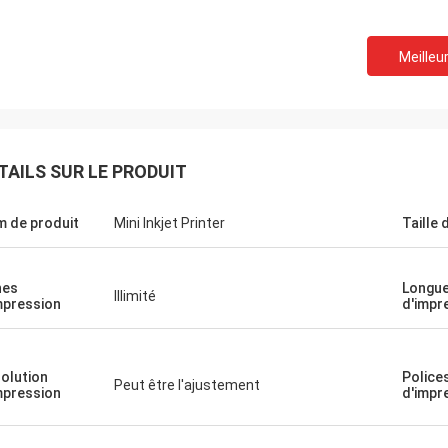
Meilleur
TAILS SUR LE PRODUIT
 de produit
Mini Inkjet Printer
Taille 
nes
Longu
Illimité
mpression
d'impr
olution
Police
Peut être l'ajustement
mpression
d'impr