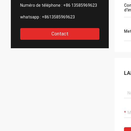
Numéro de téléphone :
+86 13585969623
Con
d'i
whatsapp :
+8613585969623
Met
Contact
LA