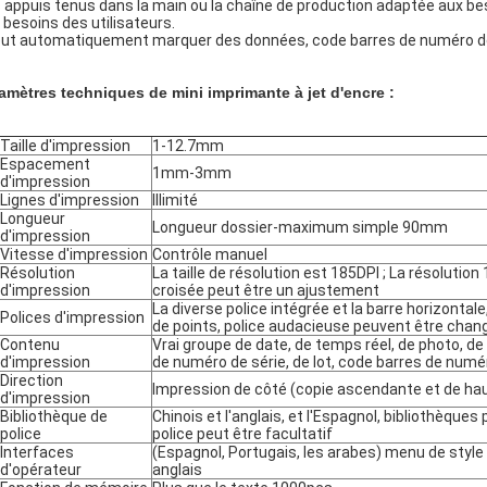
 appuis tenus dans la main ou la chaîne de production adaptée aux bes
 besoins des utilisateurs.
peut automatiquement marquer des données, code barres de numéro de
amètres techniques de mini imprimante à jet d'encre :
Taille d'impression
1-12.7mm
Espacement
1mm-3mm
d'impression
Lignes d'impression
Illimité
Longueur
Longueur dossier-maximum simple 90mm
d'impression
Vitesse d'impression
Contrôle manuel
Résolution
La taille de résolution est 185DPI ; La résolutio
d'impression
croisée peut être un ajustement
La diverse police intégrée et la barre horizontale,
Polices d'impression
de points, police audacieuse peuvent être chan
Contenu
Vrai groupe de date, de temps réel, de photo, de
d'impression
de numéro de série, de lot, code barres de numér
Direction
Impression de côté (copie ascendante et de hau
d'impression
Bibliothèque de
Chinois et l'anglais, et l'Espagnol, bibliothèque
police
police peut être facultatif
Interfaces
(Espagnol, Portugais, les arabes) menu de style 
d'opérateur
anglais