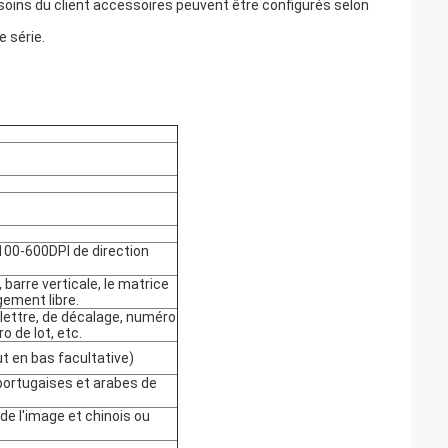
oins du client accessoires peuvent être configurés selon 
 série.
n 100-600DPI de direction
 barre verticale, le matrice
gement libre.
 lettre, de décalage, numéro
o de lot, etc.
t en bas facultative)
s portugaises et arabes de
de l'image et chinois ou