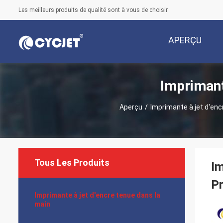
Les meilleurs produits de qualité sont à vous de choisir
APERÇU
Imprimant
Aperçu
/
Imprimante à jet d'enc
Tous Les Produits
Im
Pr
Imprimante à jet d'encre tenue dans la
main