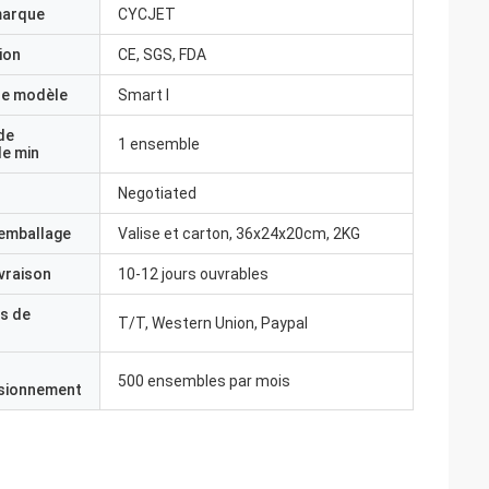
marque
CYCJET
ion
CE, SGS, FDA
e modèle
Smart I
de
1 ensemble
e min
Negotiated
'emballage
Valise et carton, 36x24x20cm, 2KG
ivraison
10-12 jours ouvrables
s de
T/T, Western Union, Paypal
500 ensembles par mois
isionnement