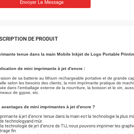
Envoyer Le Message
SCRIPTION DE PRODUIT
rimante tenue dans la main Mobile Inkjet de Logo Portable Printin
lication
de mini imprimante à jet d'encre :
raison de sa batterie au lithium rechargeable portative et de grande ca
taille selon les besoins des clients, la mini imprimante pratique de mac
isée dans l'emballage externe de la nourriture, la boisson et le vin, auss
neaux de gypse, etc.
 avantages de mini imprimantes à jet d'encre ?
mprimante à jet d'encre tenue dans la main est la technologie la plus m
 de
 technologyand mûr
.
 la technologie de jet d'encre de TIJ, nous pouvons imprimer les graphiq
érage fin.