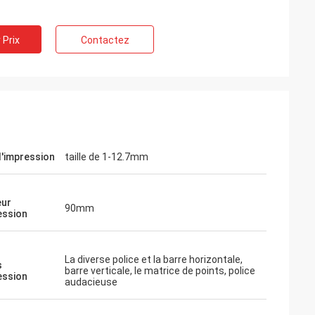
 Prix
Contactez
d'impression
taille de 1-12.7mm
eur
90mm
ession
La diverse police et la barre horizontale,
s
barre verticale, le matrice de points, police
ession
audacieuse