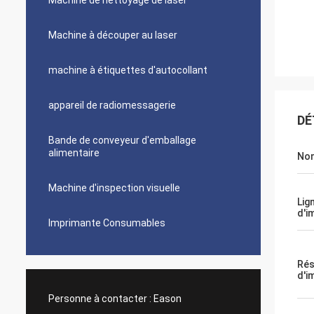
Machine de nettoyage de laser
Machine à découper au laser
machine à étiquettes d'autocollant
appareil de radiomessagerie
DÉ
Bande de conveyeur d'emballage
alimentaire
Nom
Machine d'inspection visuelle
Lig
d'i
Imprimante Consumables
Rés
d'i
Personne à contacter :
Eason