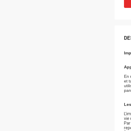
DE
Imp
App
En 
et 
util
pan
Les
L'i
vie
Par
rep