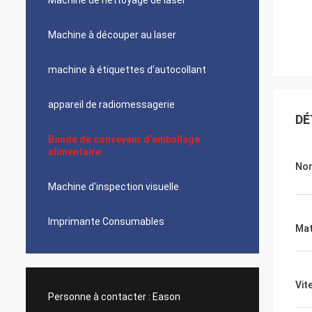
Machine de nettoyage de laser
Machine à découper au laser
machine à étiquettes d'autocollant
appareil de radiomessagerie
DÉ
Bande de conveyeur d'emballage
alimentaire
No
Machine d'inspection visuelle
Imprimante Consumables
Mat
Vit
Personne à contacter :
Eason