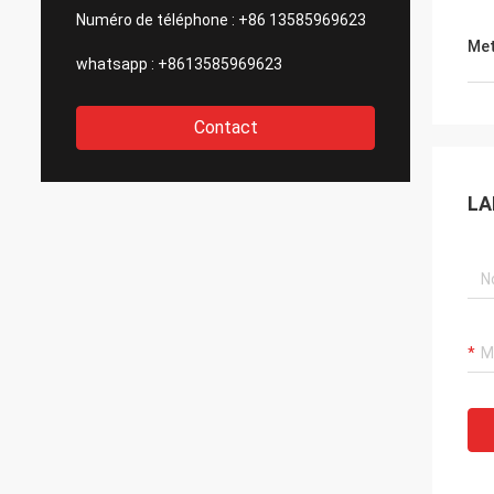
Numéro de téléphone :
+86 13585969623
Met
whatsapp :
+8613585969623
Contact
LA