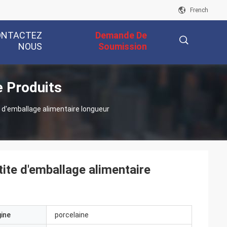
French
ONTACTEZ
Demande De
NOUS
Soumission
 Produits
描
e d'emballage alimentaire longueur
述
tite d'emballage alimentaire
gine
porcelaine