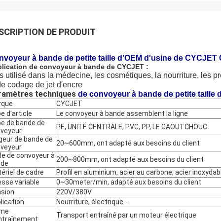
SCRIPTION DE PRODUIT
nvoyeur à bande de petite taille d'OEM d'usine de CYCJET
lication de convoyeur à bande de CYCJET :
s utilisé dans la médecine, les cosmétiques, la nourriture, les pr
de codage de jet d'encre
ramètres techniques
de convoyeur à bande de petite taill
rque
CYCJET
e d'article
Le convoyeur à bande assemblent la ligne
e de bande de
PE, UNITÉ CENTRALE, PVC, PP, LE CAOUTCHOUC
veyeur
geur de bande de
20~600mm, ont adapté aux besoins du client
veyeur
lle de convoyeur à
200~800mm, ont adapté aux besoins du client
nde
ériel de cadre
Profil en aluminium, acier au carbone, acier inoxydab
esse variable
0~30meter/min, adapté aux besoins du client
sion
220V/380V
lication
Nourriture, électrique…
rme
Transport entraîné par un moteur électrique
ntraînement