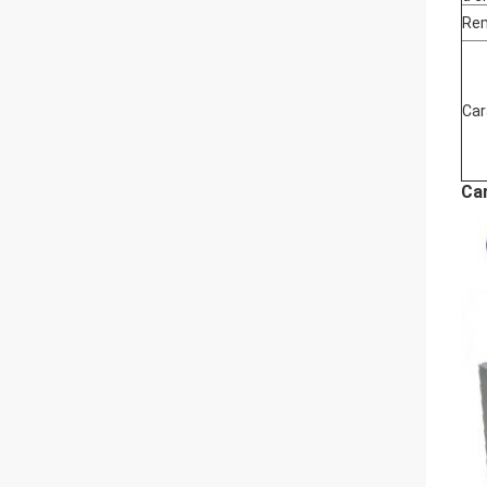
Re
Car
Car