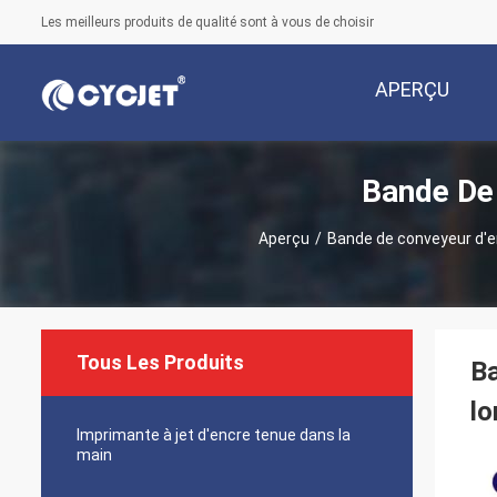
Les meilleurs produits de qualité sont à vous de choisir
APERÇU
Bande De
Aperçu
/
Bande de conveyeur d'e
Tous Les Produits
Ba
lo
Imprimante à jet d'encre tenue dans la
main