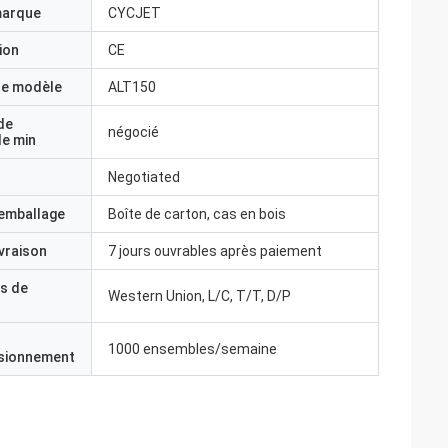
marque
CYCJET
ion
CE
e modèle
ALT150
de
négocié
e min
Negotiated
'emballage
Boîte de carton, cas en bois
ivraison
7 jours ouvrables après paiement
s de
Western Union, L/C, T/T, D/P
1000 ensembles/semaine
isionnement