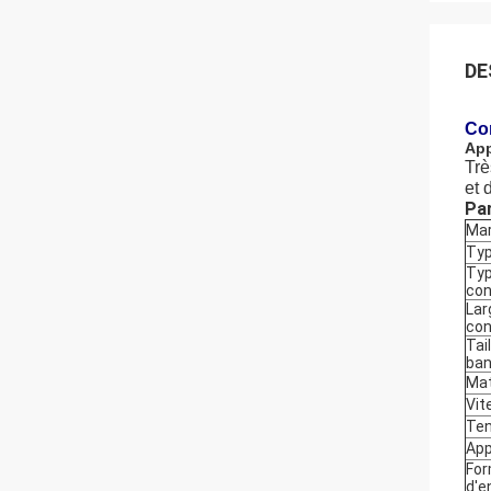
DE
Co
App
Trè
et 
Pa
Ma
Typ
Typ
con
Lar
con
Tai
ba
Mat
Vit
Ten
App
Fo
d'e