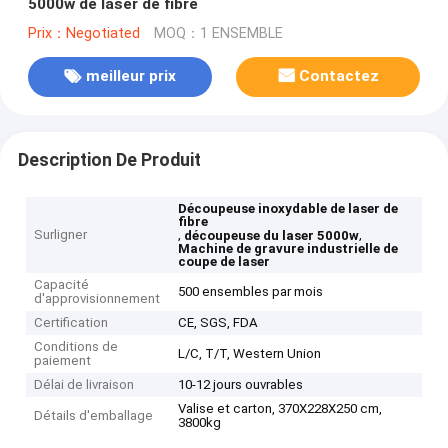
5000w de laser de fibre
Prix：Negotiated
MOQ：1 ENSEMBLE
meilleur prix
Contactez
Description De Produit
Découpeuse inoxydable de laser de
fibre
Surligner
,
,
découpeuse du laser 5000w
Machine de gravure industrielle de
coupe de laser
Capacité
500 ensembles par mois
d'approvisionnement
Certification
CE, SGS, FDA
Conditions de
L/C, T/T, Western Union
paiement
Délai de livraison
10-12 jours ouvrables
Valise et carton, 370X228X250 cm,
Détails d'emballage
3800kg