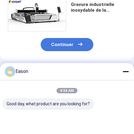
Gravure industrielle
inoxydable de la
découpeuse 5000w de
laser de fibre
Continuer
Produits Recommandés
Eason
6:54 AM
Good day, what product are you looking for?
Machine de coupeur
découpeuse de laser
Découpeuse à 