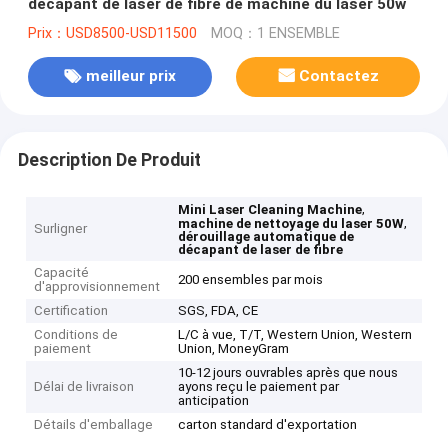
décapant de laser de fibre de machine du laser 50w
Prix：USD8500-USD11500
MOQ：1 ENSEMBLE
meilleur prix
Contactez
Description De Produit
,
Mini Laser Cleaning Machine
,
machine de nettoyage du laser 50W
Surligner
dérouillage automatique de
décapant de laser de fibre
Capacité
200 ensembles par mois
d'approvisionnement
Certification
SGS, FDA, CE
Conditions de
L/C à vue, T/T, Western Union, Western
paiement
Union, MoneyGram
10-12 jours ouvrables après que nous
Délai de livraison
ayons reçu le paiement par
anticipation
Détails d'emballage
carton standard d'exportation